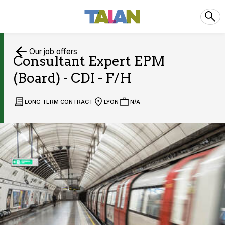
Our job offers
Consultant Expert EPM
(Board) - CDI - F/H
LONG TERM CONTRACT
LYON
N/A