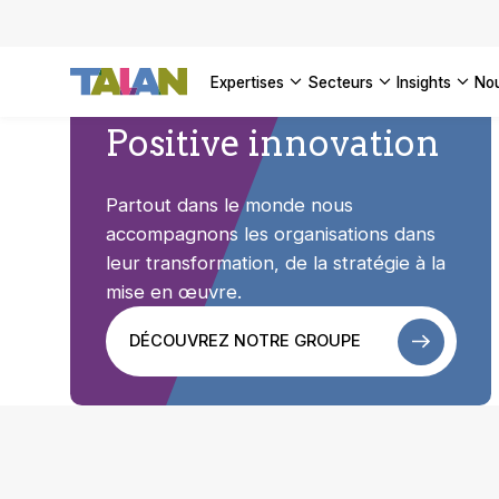
DÉCOUVR
VOIR TO
Façonner
Podcast 
[Vidéo] 
VOIR TO
tournant
d’inform
DÉCOUVR
expertises
secteurs
insights
no
VOIR TOU
VOIR TOU
Positive innovation
Partout dans le monde nous
accompagnons les organisations dans
leur transformation, de la stratégie à la
mise en œuvre.
DÉCOUVREZ NOTRE GROUPE