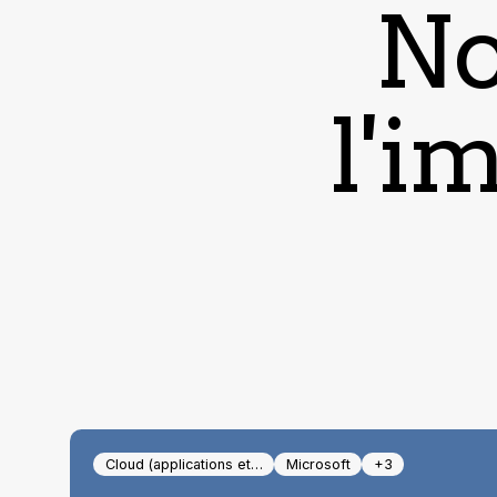
No
l'i
Cloud (applications et…
Microsoft
+3