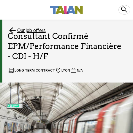
Our job offers
Consultant Confirmé
EPM/Performance Financière
- CDI - H/F
LONG TERM CONTRACT
LYON
N/A