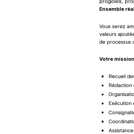
progiciels, pro
Ensemble réal
Vous serez amen
valeurs ajouté
de processus o
Votre mission
Recueil de
Rédaction 
Organisati
Exécution e
Consignati
Coordinati
Assistance 