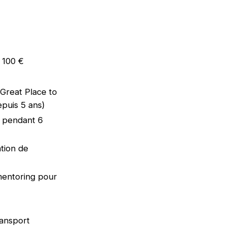
e 100 €
 (Great Place to
epuis 5 ans)
e pendant 6
tion de
mentoring pour
ransport