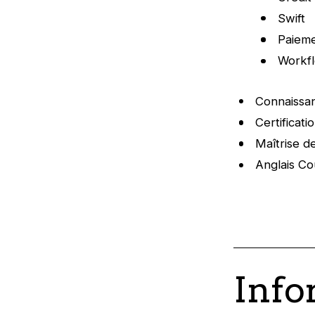
Swift
Paiem
Workf
Connaissan
Certificat
Maîtrise d
Anglais Co
Info