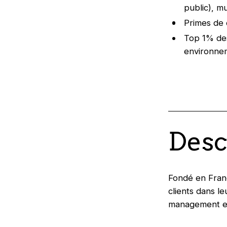
public), m
Primes de 
Top 1% des
environnem
Desc
Fondé en Franc
clients dans l
management et