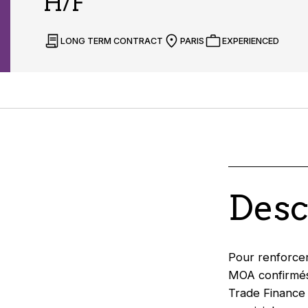
H/F
LONG TERM CONTRACT
PARIS
EXPERIENCED
Desc
Pour renforcer
MOA confirmés
Trade Finance 