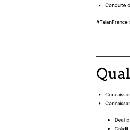
Conduite 
#TalanFrance 
Qual
Connaissan
Connaissan
Deal p
Crédi