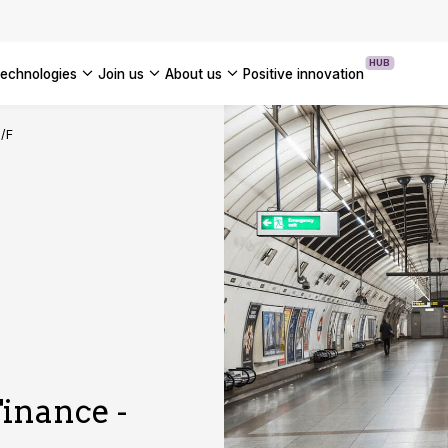
OUR WHITE PAPERS
HUB
technologies
join us
about us
positive innovation
Americas
H/F
UK
France
Global
inance -