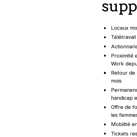
supp
Locaux mod
Télétravai
Actionnaria
Proximité e
Work depuis
Retour de 
mois
Permanence
handicap e
Offre de f
les femme
Mobilité e
Tickets re