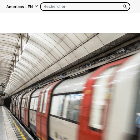
Americas
-
EN
EN
FR
EN
FR
EN
FR