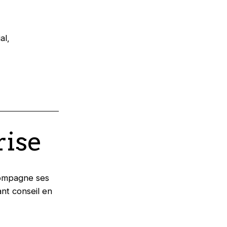
al,
rise
compagne ses
nt conseil en