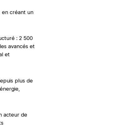
, en créant un
ucturé : 2 500
les avancés et
l et
depuis plus de
 énergie,
n acteur de
ts