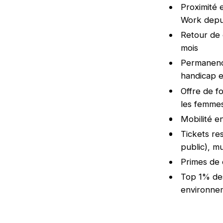
Proximité e
Work depuis
Retour de 
mois
Permanence
handicap e
Offre de f
les femme
Mobilité e
Tickets re
public), m
Primes de 
Top 1% des
environnem