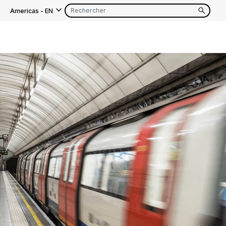
Americas
-
EN
EN
FR
EN
FR
EN
FR