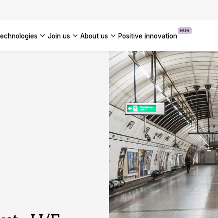
OUR WHITE PAPERS
HUB
technologies
join us
about us
positive innovation
Americas
UK
France
Global