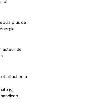
l et
depuis plus de
 énergie,
n acteur de
ts
 et attachée à
rsité
ici
 handicap.