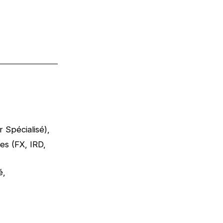
 Spécialisé),
es (FX, IRD,
é,