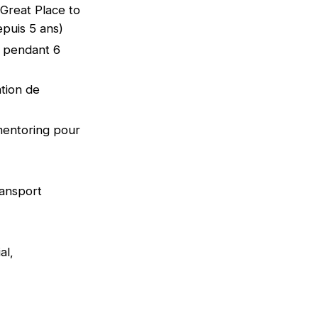
 (Great Place to
epuis 5 ans)
e pendant 6
tion de
mentoring pour
ransport
al,