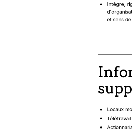
Intègre, r
d'organisat
et sens de 
Info
supp
Locaux mod
Télétravai
Actionnaria