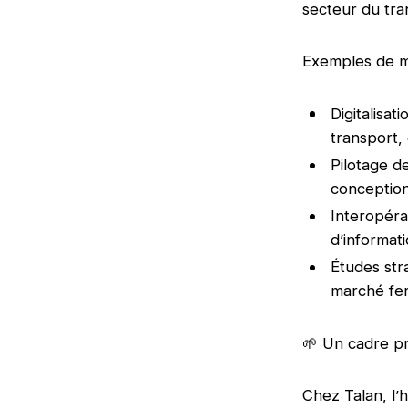
secteur du tra
Exemples de mi
Digitalisat
transport, 
Pilotage d
conceptio
Interopéra
d’informat
Études str
marché fer
🌱 Un cadre pr
Chez Talan, l’