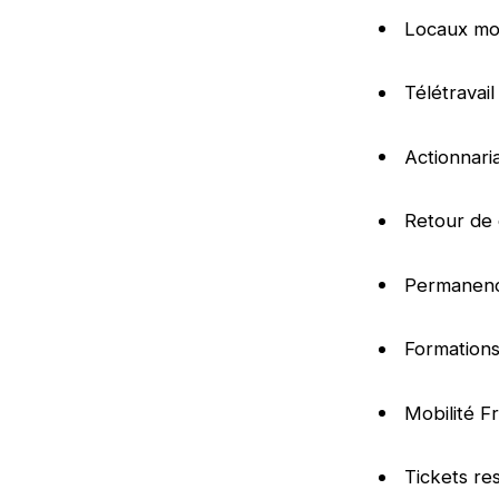
Locaux mo
Télétravai
Actionnari
Retour de 
Permanenc
Formations 
Mobilité F
Tickets re