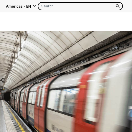
Americas
-
EN
EN
FR
EN
FR
EN
FR