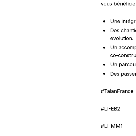
vous bénéficie
Une intégr
Des chanti
évolution.
Un accompa
co-constru
Un parcour
Des passer
#TalanFrance
#LI-EB2
#LI-MM1