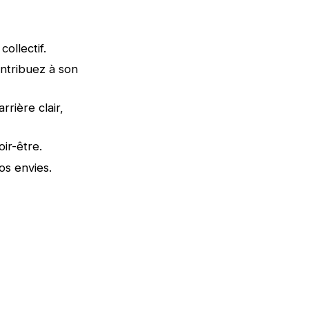
collectif.
ontribuez à son
rière clair,
oir-être.
vos envies.