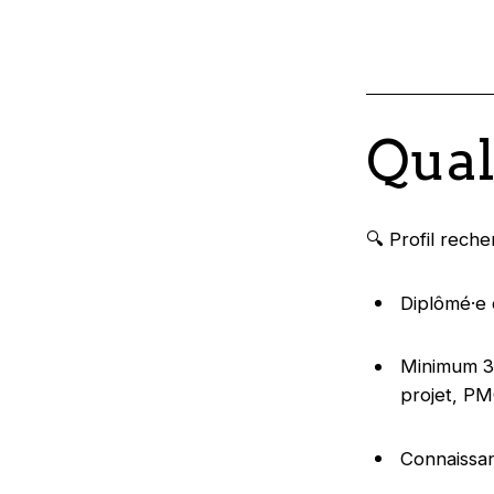
Qual
🔍 Profil rech
Diplômé·e 
Minimum 3 
projet, PM
Connaissan