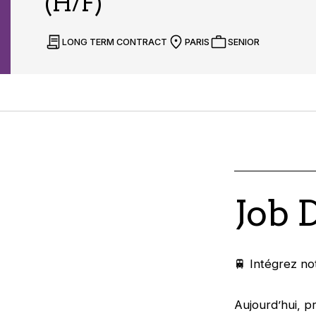
(H/F)
LONG TERM CONTRACT
PARIS
SENIOR
Job 
🚆 Intégrez n
Aujourd’hui, p