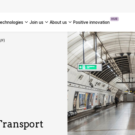
OUR WHITE PAPERS
HUB
technologies
join us
about us
positive innovation
Americas
/F)
UK
France
Global
 Transport