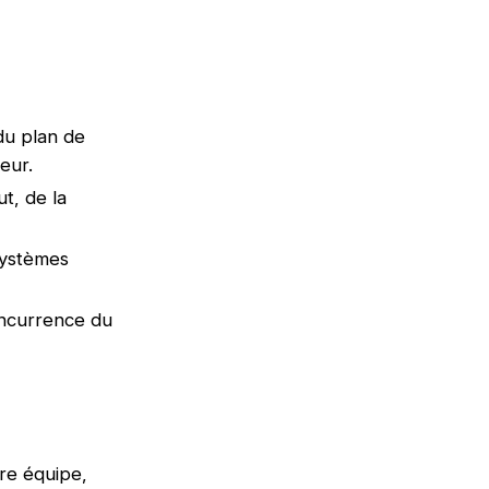
 du plan de
ateur.
t, de la
systèmes
concurrence du
re équipe,