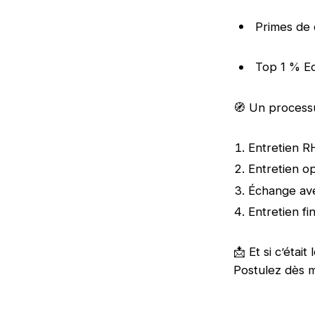
Primes de 
Top 1 % Ec
🧭 Un process
Entretien R
Entretien o
Échange av
Entretien fi
📩 Et si c’éta
Postulez dès m