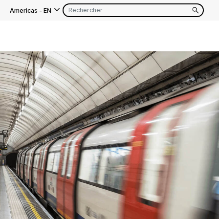
Americas
-
EN
EN
FR
EN
FR
EN
FR