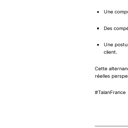
Une compré
Des compé
Une posture
client.
Cette alternanc
réelles perspe
#TalanFrance