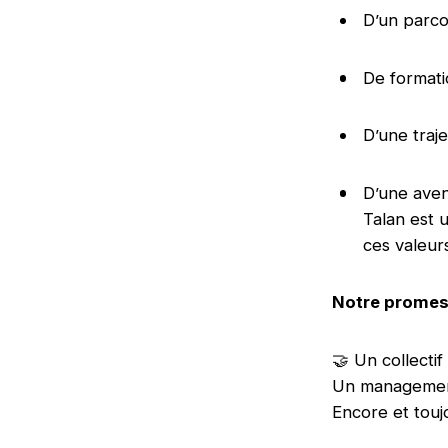
D’un parc
De formati
D’une traje
D’une aven
Talan est u
ces valeur
Notre prome
🤝 Un collectif
Un management
Encore et touj