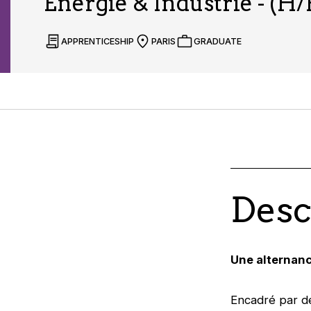
Energie & Industrie - (H/
APPRENTICESHIP
PARIS
GRADUATE
Desc
Une alternanc
Encadré par d