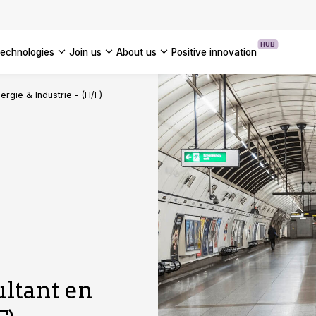
OUR WHITE PAPERS
HUB
technologies
join us
about us
positive innovation
Americas
ergie & Industrie - (H/F)
UK
France
Global
ultant en