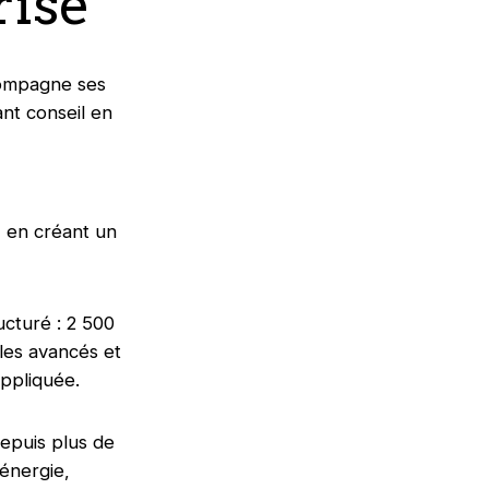
rise
compagne ses
nt conseil en
, en créant un
ucturé : 2 500
les avancés et
appliquée.
depuis plus de
 énergie,