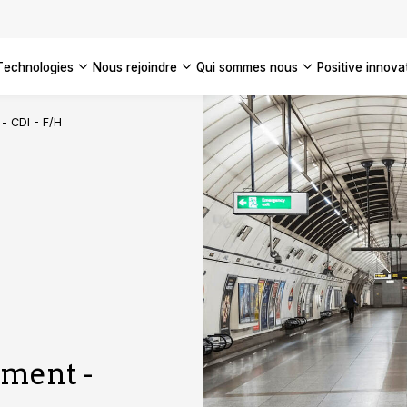
technologies
nous rejoindre
qui sommes nous
positive innova
Americas
- CDI - F/H
UK
France
Global
ment -