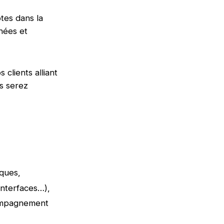
es dans la
nnées et
 clients alliant
s serez
iques,
interfaces…),
ccompagnement