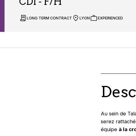
CDI - F/H
LONG TERM CONTRACT
LYON
EXPERIENCED
Desc
Au sein de Tal
serez rattaché(
équipe
à la c