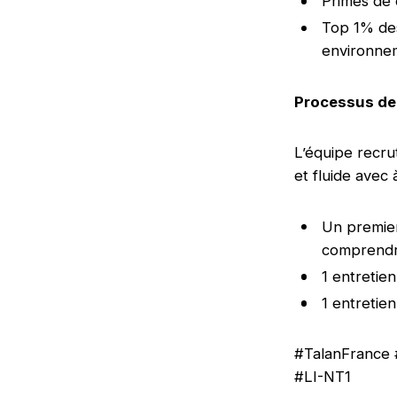
Primes de 
Top 1% des
environnem
Processus de
L’équipe recr
et fluide avec 
Un premier
comprendre
1 entretie
1 entretie
#TalanFrance
#LI-NT1