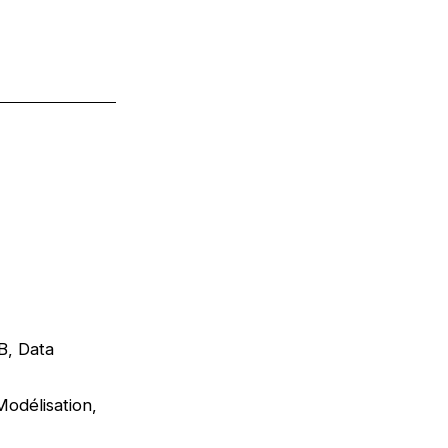
B, Data
odélisation,