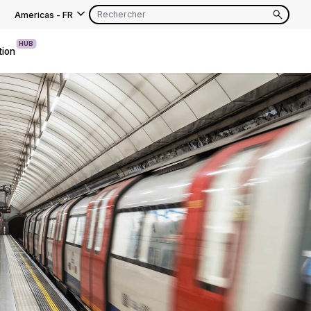
Americas
-
FR
HUB
tion
EN
FR
EN
FR
EN
FR