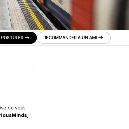
POSTULER
RECOMMANDER À UN AMI
aise où vous
riousMinds
,