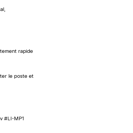
al,
utement rapide
er le poste et
v #LI-MP1