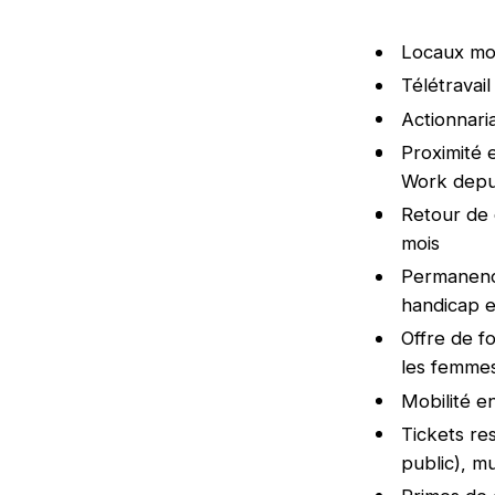
Locaux mod
Télétravai
Actionnaria
Proximité e
Work depui
Retour de 
mois
Permanence
handicap e
Offre de f
les femme
Mobilité e
Tickets re
public), m