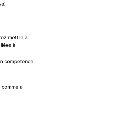
va)
tez mettre à
liées à
 en compétence
ral comme à