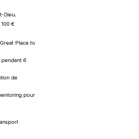
t-Dieu.
e 100 €
 (Great Place to
e pendant 6
tion de
mentoring pour
ransport