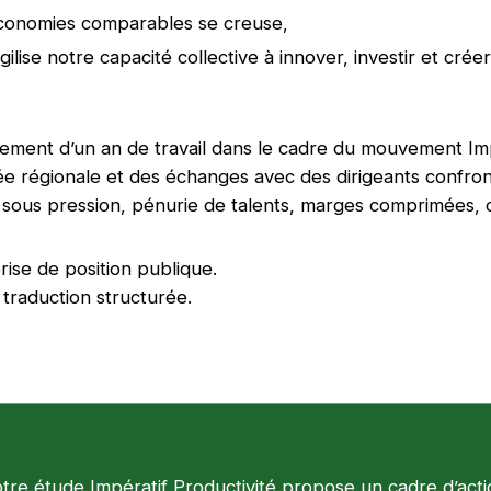
économies comparables se creuse,
ilise notre capacité collective à innover, investir et crée
sement d’un an de travail dans le cadre du mouvement Imp
e régionale et des échanges avec des dirigeants confront
sous pression, pénurie de talents, marges comprimées, c
rise de position publique.
 traduction structurée.
tre étude Impératif Productivité propose un cadre d’acti