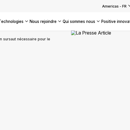
Americas
-
FR
technologies
nous rejoindre
qui sommes nous
positive innova
Americas
 un sursaut nécessaire pour le
UK
France
Global