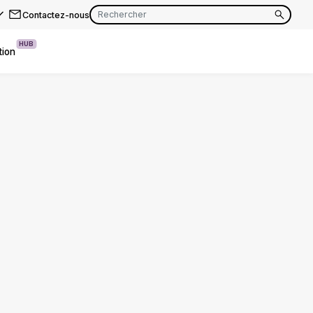
Contactez-nous
HUB
tion
EN
FR
EN
FR
EN
FR