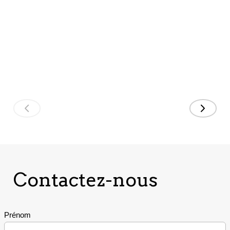
service continu.
Sommes-nous
un client
satisfait? Oui,
absolument."
John Bolinder, CIS
Contactez-nous