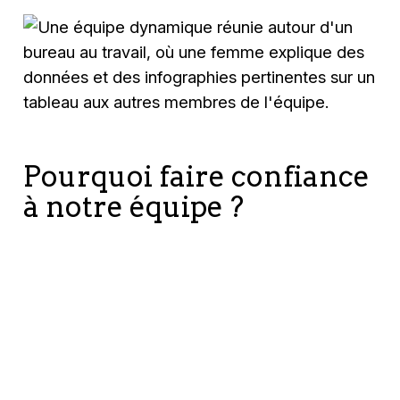
Pourquoi faire confiance
à notre équipe ?
Expertise
Présence
Engageme
inégalée
et
envers la
assistance
qualité
mondiales
Avec plus de
vingt ans
Notre
d'expérience
certification