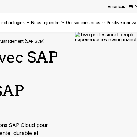
Americas
-
FR
technologies
nous rejoindre
qui sommes nous
positive innova
Americas
n Management (SAP SCM)
UK
avec SAP
France
Global
SAP
tions SAP Cloud pour
ente, durable et