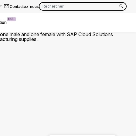
Contactez-nous
HUB
tion
EN
FR
EN
FR
EN
FR