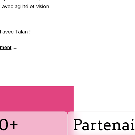
vec agilité et vision
 avec Talan !
ement
→
0+
Partena