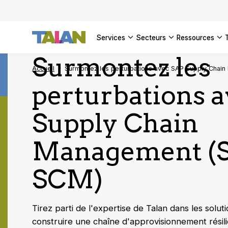
services
secteurs
ressources
Surmontez les
Accueil
Surmontez les perturbations avec SAP Supply Chai
perturbations 
Supply Chain
Management (
SCM)
Tirez parti de l'expertise de Talan dans les solu
construire une chaîne d'approvisionnement résili