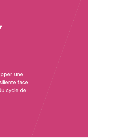
y
opper une
iliente face
du cycle de