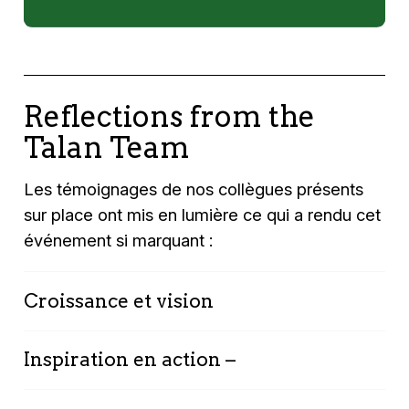
Reflections from the
Talan Team
Les témoignages de nos collègues présents
sur place ont mis en lumière ce qui a rendu cet
événement si marquant :
Croissance et vision
« APEX connaît une croissance rapide. La
Inspiration en action –
stratégie d’Oracle est claire : en faire la
plateforme de développement personnalisée
Notre équipe a souligné l’importance des