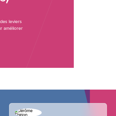
des leviers
r améliorer