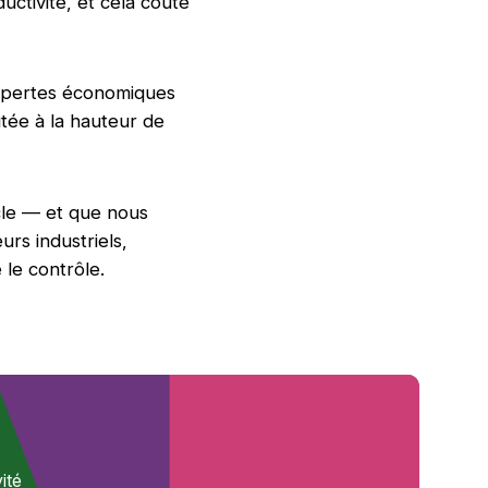
ctivité, et cela coûte
s pertes économiques
outée à la hauteur de
icle — et que nous
urs industriels,
 le contrôle.
ité