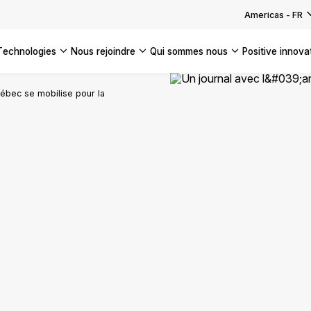
Americas
-
FR
technologies
nous rejoindre
qui sommes nous
positive innova
Americas
ébec se mobilise pour la
UK
France
Global