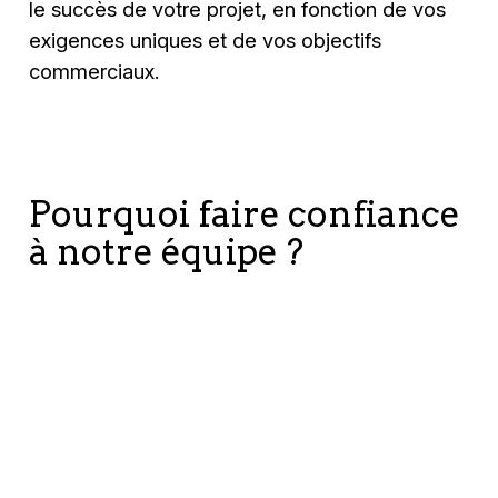
le succès de votre projet, en fonction de vos
exigences uniques et de vos objectifs
commerciaux.
Pourquoi faire confiance
à notre équipe ?
Expertise
Présence
Engageme
inégalée
et
envers la
assistance
qualité
mondiales
Avec plus de
vingt ans
Notre
d'expérience
certification
Nous offrons