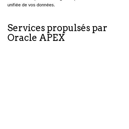
unifiée de vos données.
Services propulsés par
Oracle APEX
Talk to
your
Requêtes
Migration
Oracle
en langage
des Oracle
EBS wit
naturel
Forms vers
AI-Vie
pour Oracle
Oracle
for EBS
EBS
APEX