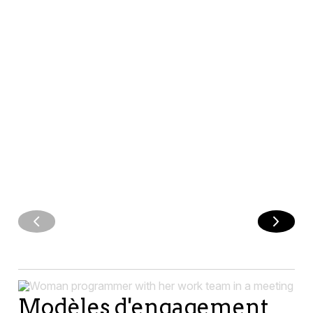
d’une
français
intégré dans
transition
clair. Des
l’écosystème
fluide vers le
insights
Oracle.
cloud —
rapides,
guidée par
moins
LEARN
notre
d’obstacle
MORE
méthodologie
des
éprouvée.
décisions
plus
éclairées.
Modèles d'engagement