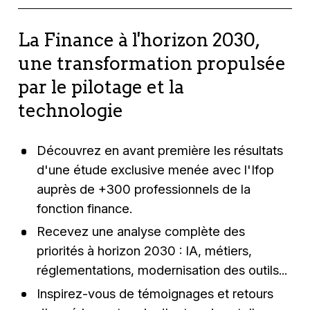
la planification grâce à l’intégration de données
Avec l’arrivée des IA génératives, de nouveaux
la traduction automatisée des règles métiers
internes et externes. Les directions financières
cas d’usage émergent avec des chatbots
en formule, l’optimisation continue des
La Finance à l'horizon 2030,
gagnent ainsi en rapidité et en précision dans
capables d’interroger directement les données
modèles pour améliorer performance et
leurs prises de décisions.
une transformation propulsée
en langage naturel, l’automatisation de la
robustesse, la réduction de la maintenance
par le pilotage et la
génération de reporting financiers ou encore
grâce au low-code / no-code mais aussi la
l’explication des écarts détectés et proposition
technologie
possibilité de tester et déployer des scénarios
de pistes d’analyse.
complexes beaucoup plus rapidement et à
moindre coût.
Découvrez en avant première les résultats
d'une étude exclusive menée avec l'Ifop
auprès de +300 professionnels de la
fonction finance.
Recevez une analyse complète des
priorités à horizon 2030 : IA, métiers,
réglementations, modernisation des outils...
Inspirez-vous de témoignages et retours