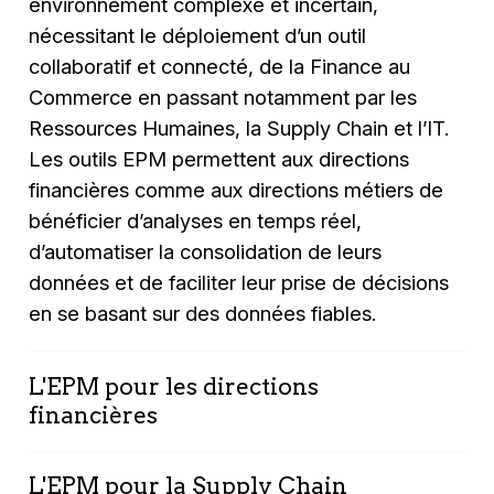
environnement complexe et incertain,
nécessitant le déploiement d’un outil
collaboratif et connecté, de la Finance au
Commerce en passant notamment par les
Ressources Humaines, la Supply Chain et l’IT.
Les outils EPM permettent aux directions
financières comme aux directions métiers de
bénéficier d’analyses en temps réel,
d’automatiser la consolidation de leurs
données et de faciliter leur prise de décisions
en se basant sur des données fiables.
L'EPM pour les directions
financières
Les Directions Finanicères sont souvent au
L'EPM pour la Supply Chain
cœur des projets EPM, avec des besoins de