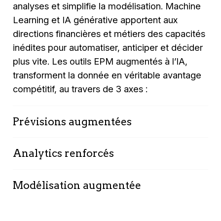
analyses et simplifie la modélisation. Machine
Learning et IA générative apportent aux
directions financières et métiers des capacités
inédites pour automatiser, anticiper et décider
plus vite. Les outils EPM augmentés à l’IA,
transforment la donnée en véritable avantage
compétitif, au travers de 3 axes :
Prévisions augmentées
Les IA de type Machine Learning permettent
Analytics renforcés
d’optimiser et d’automatiser les prévisions
budgétaires. Elles réduisent la charge des
L’IA aide le contrôle de gestion à analyser plus
équipes de contrôle de gestion, accélèrent la
Modélisation augmentée
finement et plus vite les données financières :
production de scénarios budgétaires
détection de tendances cachées, identification
L’IA transforme la manière dont les modèles
(optimiste – central – pessimiste) et fiabilisent
d’anomalies, analyses prédictives avancées.
EPM sont construits et maintenus. Elle permet