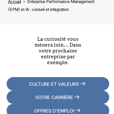
la performance et la prise de décision
Accueil
Enterprise Performance Management
La simulation et la modélisation financière
stratégique en s’appuyant, entre autres, sur les
(EPM) et IA : conseil et intégration
et opérationnelle
données de l’ERP.
L’automatisation des processus
La curiosité vous
mènera loin… Dans
votre prochaine
entreprise par
exemple.
CULTURE ET VALEURS
VOTRE CARRIÈRE
OFFRES D'EMPLOI