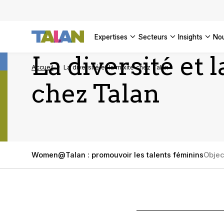
DÉCOUVR
VOIR TO
Façonner
Podcast 
[Vidéo] 
VOIR TO
tournant
d’inform
DÉCOUVR
expertises
secteurs
insights
no
VOIR TOU
VOIR TOU
La diversité et 
Accueil
La diversité et la mixité chez Talan
chez Talan
Women@Talan : promouvoir les talents féminins
Objec