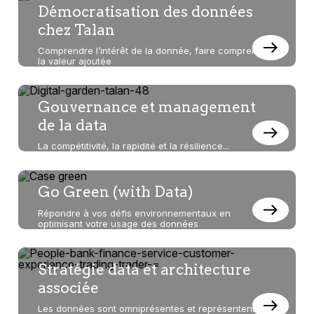
Démocratisation des données
dans
chez Talan
cette
Comprendre l’intérêt de la donnée, faire comprendre
la valeur ajoutée
rubrique
Gouvernance et management
de la data
La compétitivité, la rapidité et la résilience...
Go Green (with Data)
Répondre à vos défis environnementaux en
optimisant votre usage des données
Stratégie data et architecture
associée
Les données sont omniprésentes et représentent un