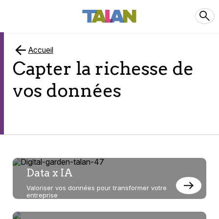
Accueil
Capter la richesse de
vos données
Toutes
Data x IA
nos
Valoriser vos données pour transformer votre
entreprise
pages