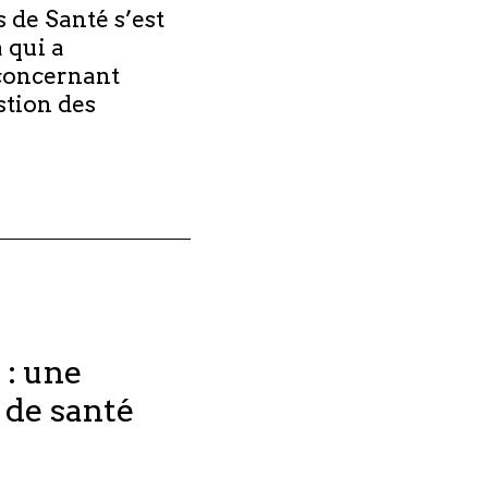
 de Santé s’est
 qui a
concernant
stion des
 : une
 de santé