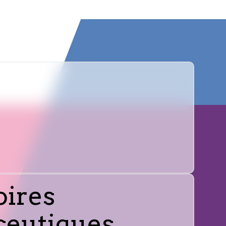
oires
eutiques