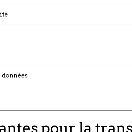
ité
Les consultants Talan so
accompagner au plus proc
Depuis de nombreuses ann
Data et utilisent au quotidi
faire, Talan s’est doté d
Grace au rachat de Coexy
d’Innovation, aujourd’hui
dans la gestion de l’intero
es données
Les projets menés par l
toujours une approche Pr
contexte de forte interopér
des données de tous et de
antes pour la tran