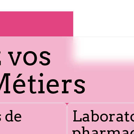
 vos
Métiers
 de
Laborat
pharmac