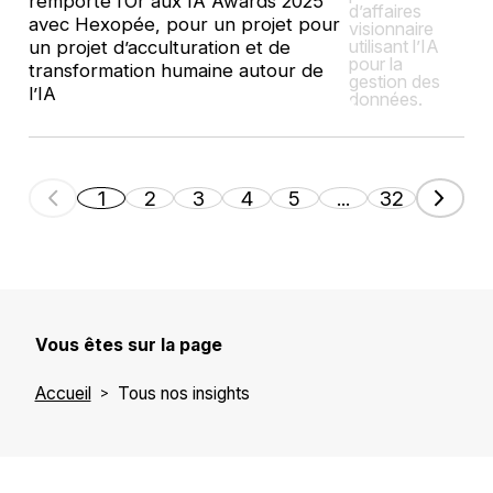
remporte l’Or aux IA Awards 2025
avec Hexopée, pour un projet pour
un projet d’acculturation et de
transformation humaine autour de
l’IA
1
2
3
4
5
...
32
Vous êtes sur la page
Accueil
Tous nos insights