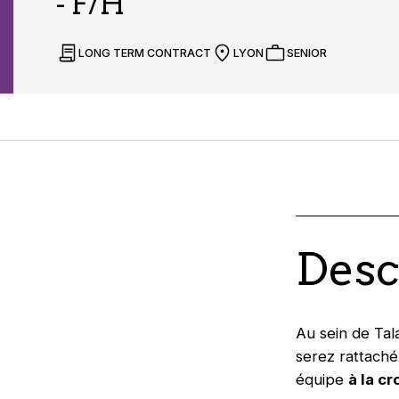
- F/H
LONG TERM CONTRACT
LYON
SENIOR
Desc
Au sein de Tal
serez rattaché(
équipe
à la c