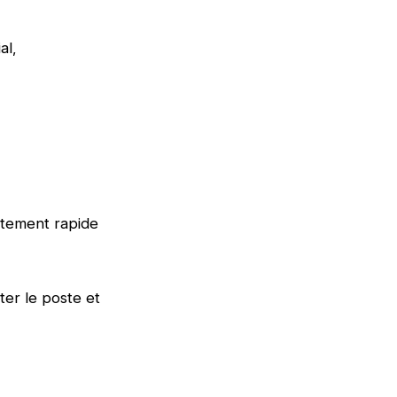
al,
utement rapide
er le poste et