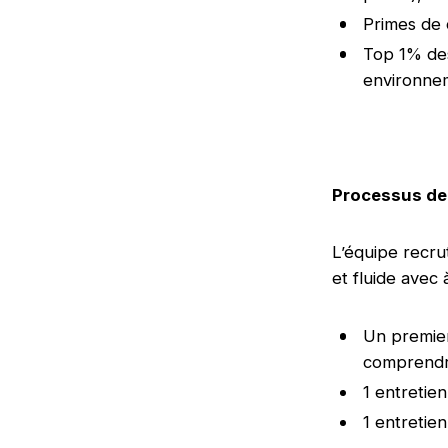
Primes de 
Top 1% des
environnem
Processus de
L’équipe recr
et fluide avec 
Un premier
comprendre
1 entretie
1 entretie