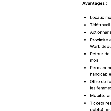
Avantages :
Locaux mod
Télétravai
Actionnaria
Proximité e
Work depui
Retour de 
mois
Permanence
handicap e
Offre de f
les femme
Mobilité e
Tickets re
public), m