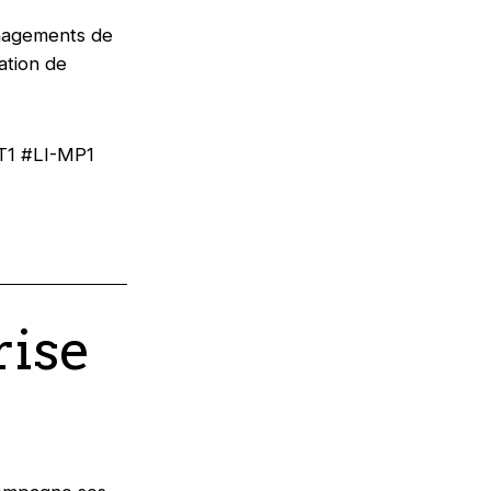
énagements de
ation de
T1 #LI-MP1
rise