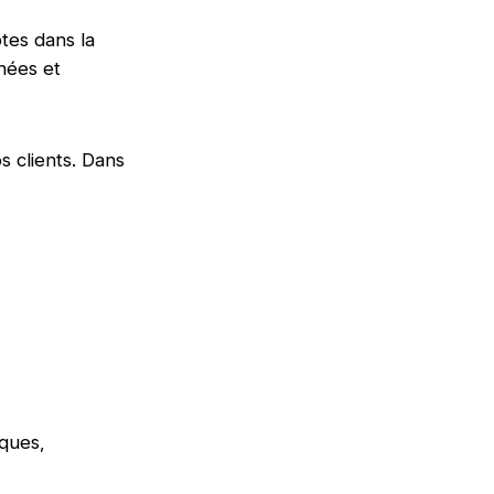
es dans la
nnées et
s clients. Dans
iques,