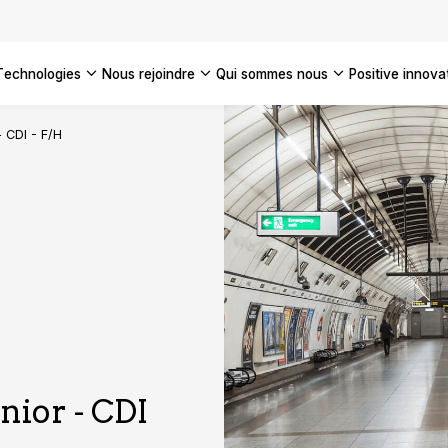
technologies
nous rejoindre
qui sommes nous
positive innova
Americas
 CDI - F/H
UK
France
Global
ior - CDI