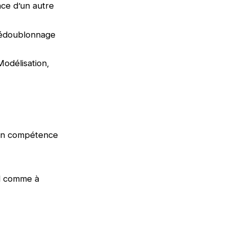
nce d’un autre
 dédoublonnage
odélisation,
 en compétence
ral comme à