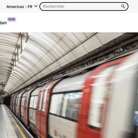
Americas
-
FR
HUB
tion
EN
FR
EN
FR
EN
FR