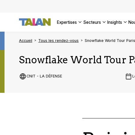
DÉCOUVR
VOIR TO
Façonner
Podcast 
[Vidéo] 
VOIR TO
tournant
d’inform
DÉCOUVR
expertises
secteurs
insights
no
VOIR TOU
VOIR TOU
Accueil
Tous les rendez-vous
Snowflake World Tour Pari
Snowflake World Tour P
CNIT - LA DÉFENSE
L