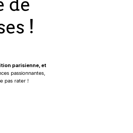
e de
ses !
ion parisienne, et
ces passionnantes,
e pas rater !