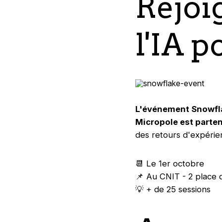
Rejoig
l'IA p
L'événement Snowfla
Micropole est parten
des retours d'expérie
📆 Le 1er octobre
📌 Au CNIT - 2 place 
💡 + de 25 sessions