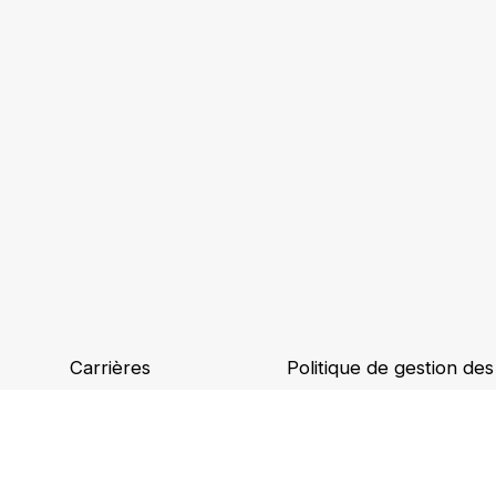
Carrières
Politique de gestion de
Implantations
Binding Corporate Rule
Ethique et conformité
Accessibilité numérique
Mentions légales et CGU