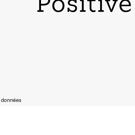
s données
s