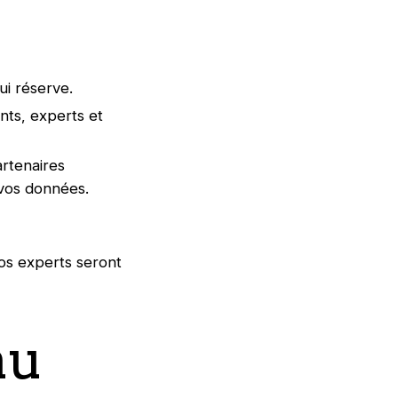
ui réserve.
nts, experts et
artenaires
vos données.
Nos experts seront
au