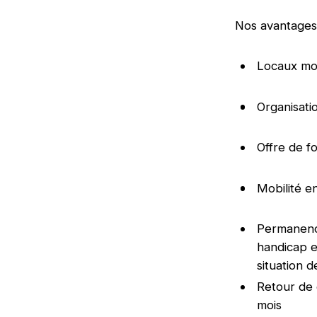
Nos avantages
Locaux mod
Organisatio
Offre de f
Mobilité e
Permanence
handicap e
situation 
Retour de 
mois