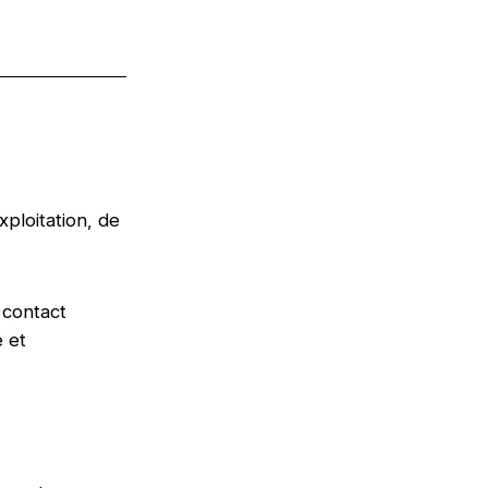
ploitation, de
 contact
é et