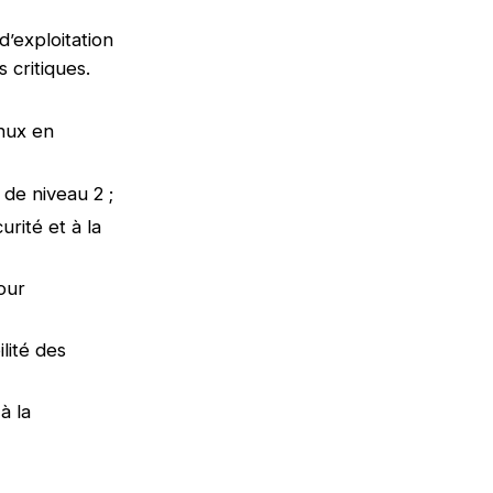
d’exploitation
 critiques.
inux en
 de niveau 2 ;
rité et à la
our
ilité des
à la