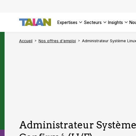
DÉCOUVR
VOIR TO
Façonner
Podcast 
[Vidéo] 
VOIR TO
tournant
d’inform
DÉCOUVR
expertises
secteurs
insights
no
VOIR TOU
VOIR TOU
Accueil
Nos offres d'emploi
Administrateur Système Linux
Administrateur Système 