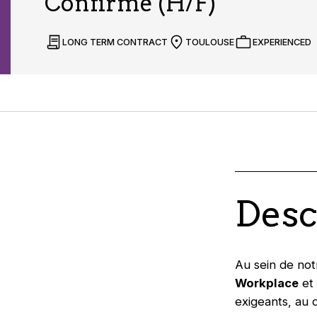
Confirmé (H/F)
LONG TERM CONTRACT
TOULOUSE
EXPERIENCED
Desc
Au sein de not
Workplace
et 
exigeants, au 