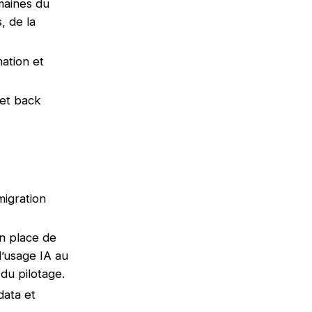
maines du
, de la
mation et
 et back
migration
en place de
d’usage IA au
 du pilotage.
data et