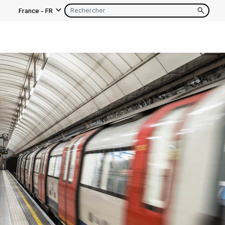
France
-
FR
EN
FR
EN
FR
EN
FR