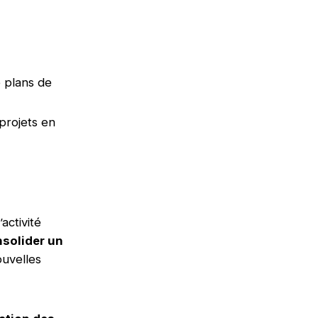
e plans de
 projets en
’activité
nsolider un
ouvelles