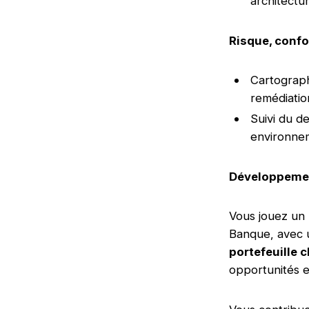
architectu
Risque, confo
Cartograph
remédiatio
Suivi du d
environnem
Développement
Vous jouez un 
Banque, avec u
portefeuille c
opportunités e