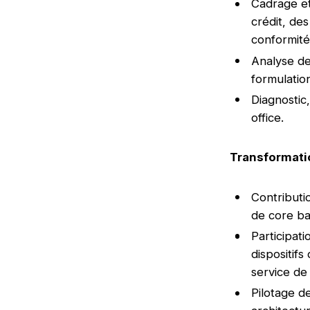
Cadrage et
crédit, des
conformité
Analyse de
formulatio
Diagnostic,
office.
Transformatio
Contributio
de core ba
Participati
dispositifs
service de
Pilotage d