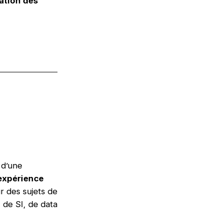
sation des
 d’une
xpérience
r des sujets de
 de SI, de data