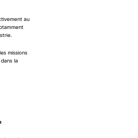
activement au
notamment
strie.
des missions
 dans la
le