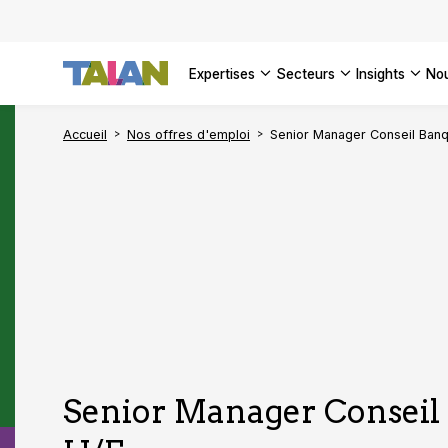
DÉCOUVR
VOIR TO
Façonner
Podcast 
[Vidéo] 
VOIR TO
tournant
d’inform
DÉCOUVR
expertises
secteurs
insights
no
VOIR TOU
VOIR TOU
Accueil
Nos offres d'emploi
Senior Manager Conseil Banq
Senior Manager Conseil