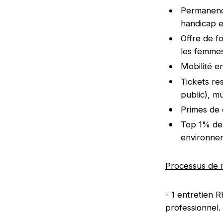
Permanence
handicap e
Offre de f
les femme
Mobilité e
Tickets re
public), m
Primes de 
Top 1% des
environnem
Processus de 
- 1 entretien 
professionnel.