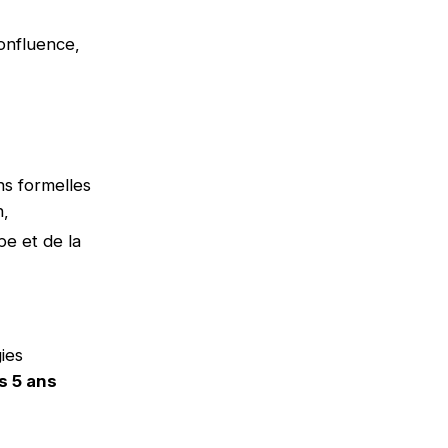
onfluence,
ns formelles
n,
pe et de la
ies
s 5 ans
!