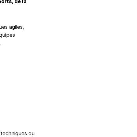
orts, de la
es agiles,
équipes
.
, techniques ou