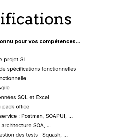
ifications
connu pour vos compétences…
e projet SI
de spécifications fonctionnelles
nctionnelle
gile
onnées SQL et Excel
u pack office
service : Postman, SOAPUI, …
 architecture SOA, ...
gestion des tests : Squash, …