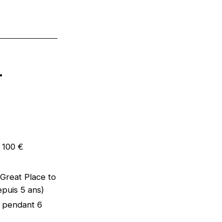
n
e 100 €
 (Great Place to
epuis 5 ans)
e pendant 6