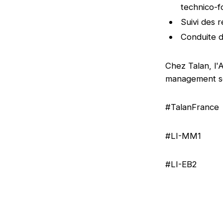
technico-f
Suivi des r
Conduite 
Chez Talan, l'
management sel
#TalanFrance
#LI-MM1
#LI-EB2