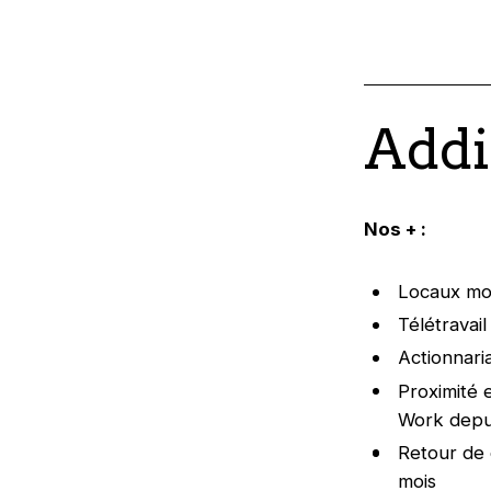
Addi
Nos + :
Locaux mod
Télétravai
Actionnaria
Proximité e
Work depuis
Retour de 
mois