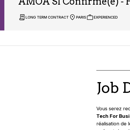
AMOA SI Confirmé(e) - 
LONG TERM CONTRACT
PARIS
EXPERIENCED
Job 
Vous serez rec
Tech For Bus
réalisation de 