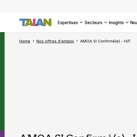
DÉCOUVR
VOIR TO
Façonner
Podcast 
[Vidéo] 
VOIR TO
tournant
d’inform
DÉCOUVR
expertises
secteurs
insights
no
VOIR TOU
VOIR TOU
Home
Nos offres d'emploi
AMOA SI Confirmé(e) - H/F