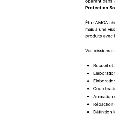
opérant dans l
Protection So
Être AMOA chez
mais à une vis
produits avec 
Vos missions se
Recueil et
Elaboration
Elaboratio
Coordinati
Animation 
Rédaction 
Définition 