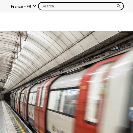
France
-
FR
EN
FR
EN
FR
EN
FR