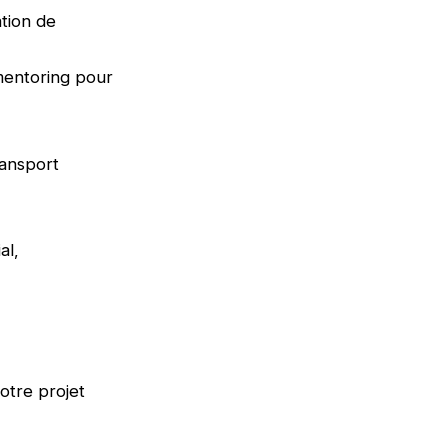
tion de
mentoring pour
ransport
al,
otre projet