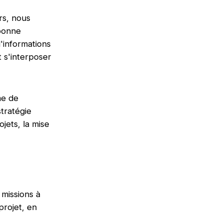
rs, nous
 bonne
'informations
t s'interposer
me de
stratégie
jets, la mise
 missions à
projet, en