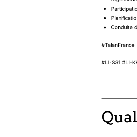
Participat
Planificati
Conduite d
#TalanFrance
#LI-SS1 #LI-K
Qual