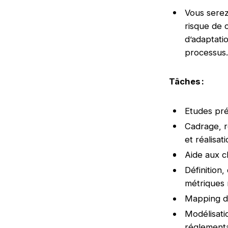
Vous serez
risque de 
d’adaptatio
processus
Tâches
:
Etudes pré
Cadrage, r
et réalisat
Aide aux c
Définition,
métriques 
Mapping de
Modélisati
réglementa