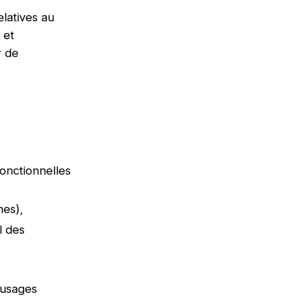
latives au
 et
r de
onctionnelles
rnes),
l des
 usages