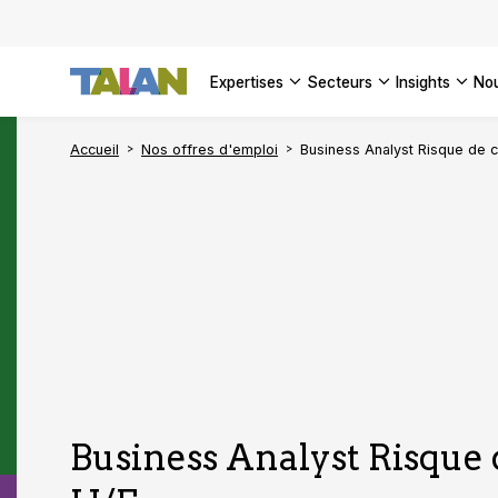
DÉCOUVR
VOIR TO
Façonner
Podcast 
[Vidéo] 
VOIR TO
tournant
d’inform
DÉCOUVR
expertises
secteurs
insights
no
VOIR TOU
VOIR TOU
Accueil
Nos offres d'emploi
Business Analyst Risque de c
Business Analyst Risque d