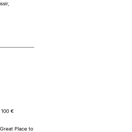
ussir,
e 100 €
 (Great Place to