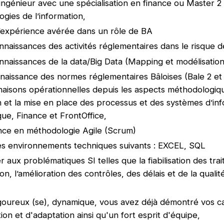
ingénieur avec une spécialisation en finance ou Master 2
ogies de l’information,
’expérience avérée dans un rôle de BA
naissances des activités réglementaires dans le risque 
naissances de la data/Big Data (Mapping et modélisatio
aissance des normes réglementaires Bâloises (Bale 2 et 
inaisons opérationnelles depuis les aspects méthodologiqu
on et la mise en place des processus et des systèmes d’in
sque, Finance et FrontOffice,
nce en méthodologie Agile (Scrum)
es environnements techniques suivants : EXCEL, SQL
er aux problématiques SI telles que la fiabilisation des tra
on, l’amélioration des contrôles, des délais et de la qualit
igoureux (se), dynamique, vous avez déjà démontré vos c
ion et d'adaptation ainsi qu'un fort esprit d'équipe,