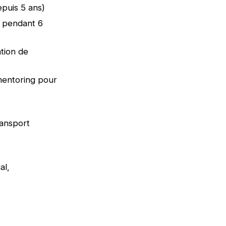
epuis 5 ans)
e pendant 6
tion de
mentoring pour
ransport
al,