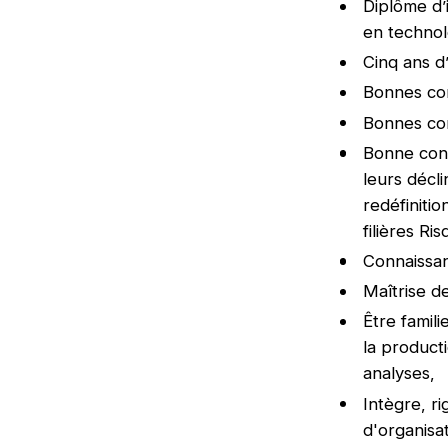
Diplôme d’
en technol
Cinq ans d
Bonnes con
Bonnes con
Bonne conn
leurs décl
redéfiniti
filières Ri
Connaissa
Maîtrise d
Être famili
la producti
analyses,
Intègre, r
d'organisat