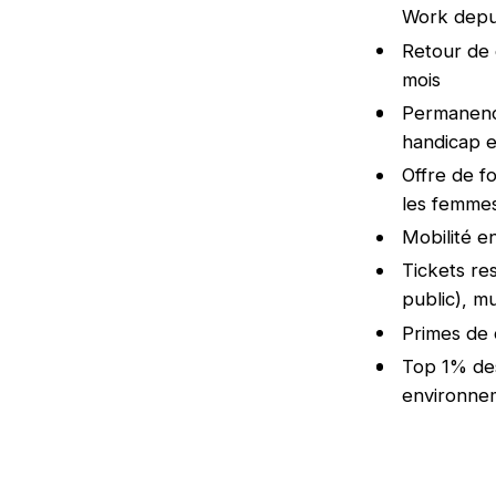
Work depuis
Retour de 
mois
Permanence
handicap e
Offre de f
les femme
Mobilité e
Tickets re
public), m
Primes de 
Top 1% des
environnem