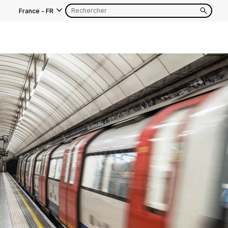
France
-
FR
EN
FR
EN
FR
EN
FR