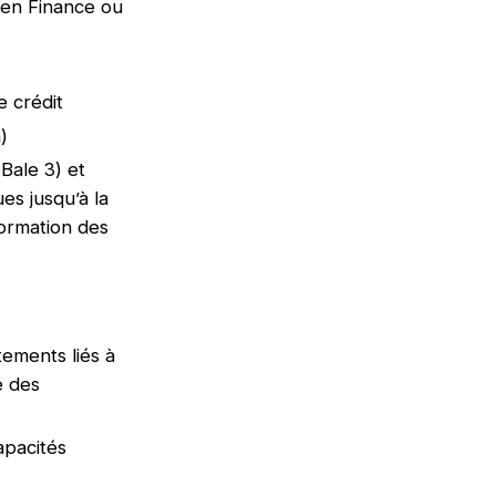
 en Finance ou
de crédit
n)
Bale 3) et
es jusqu’à la
formation des
itements liés à
é des
apacités