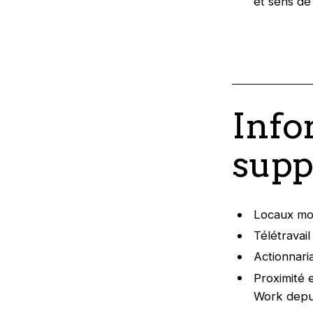
et sens de 
Info
supp
Locaux mod
Télétravai
Actionnaria
Proximité e
Work depuis