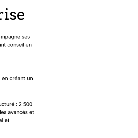
rise
compagne ses
nt conseil en
, en créant un
ucturé : 2 500
les avancés et
l et