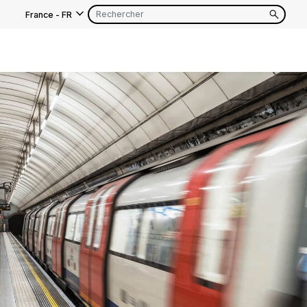
France
-
FR
EN
FR
EN
FR
EN
FR