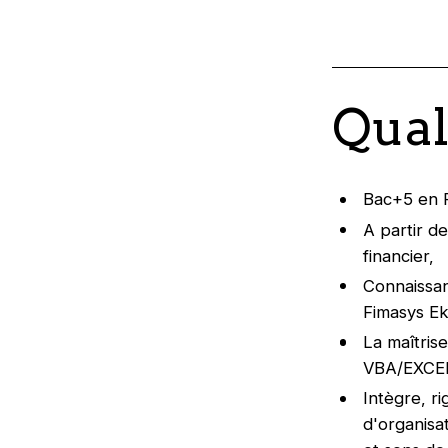
Qual
Bac+5 en F
A partir d
financier,
Connaissan
Fimasys Ek
La maîtris
VBA/EXCEL,
Intègre, r
d'organisat