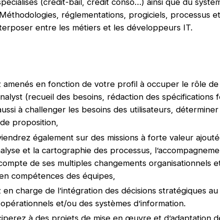
pécialisés (crédit-bail, crédit conso…) ainsi que du systè
(Méthodologies, réglementations, progiciels, processus et
terposer entre les métiers et les développeurs IT.
 amenés en fonction de votre profil à occuper le rôle d
nalyst (recueil des besoins, rédaction des spécifications f
aussi à challenger les besoins des utilisateurs, déterminer 
 de proposition,
viendrez également sur des missions à forte valeur ajouté
analyse et la cartographie des processus, l’accompagneme
compte de ses multiples changements organisationnels e
 en compétences des équipes,
 en charge de l’intégration des décisions stratégiques au
opérationnels et/ou des systèmes d’information.
ciperez à des projets de mise en œuvre et d’adaptation de