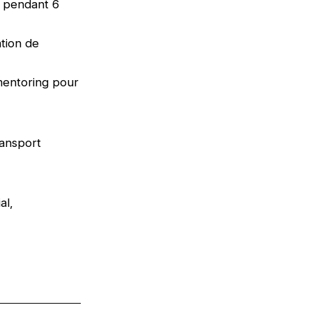
e pendant 6
tion de
mentoring pour
ransport
al,