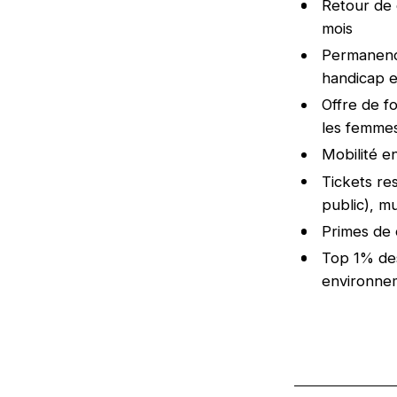
Retour de 
mois
Permanence
handicap e
Offre de f
les femme
Mobilité e
Tickets re
public), m
Primes de 
Top 1% des
environnem