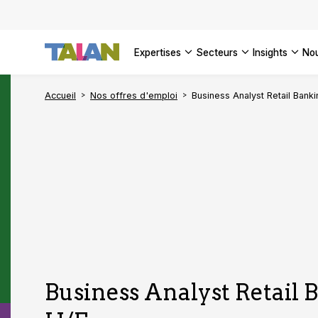
DÉCOUVR
VOIR TO
Façonner
Podcast 
[Vidéo] 
VOIR TO
tournant
d’inform
DÉCOUVR
expertises
secteurs
insights
no
VOIR TOU
VOIR TOU
Accueil
Nos offres d'emploi
Business Analyst Retail Banki
Business Analyst Retail 