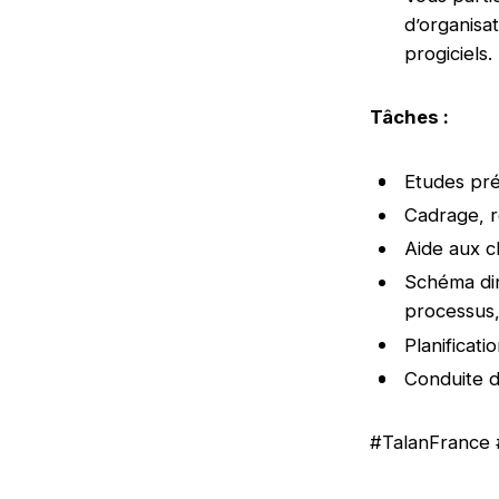
d’organisat
progiciels
Tâches :
Etudes pré
Cadrage, r
Aide aux c
Schéma dir
processus
Planificati
Conduite 
#TalanFrance 