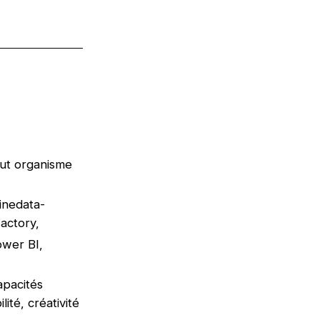
out organisme
inedata-
Factory,
ower BI,
apacités
lité, créativité