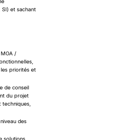
me
 SI) et sachant
e MOA /
onctionnelles,
les priorités et
e de conseil
nt du projet
t techniques,
 niveau des
 solutions,