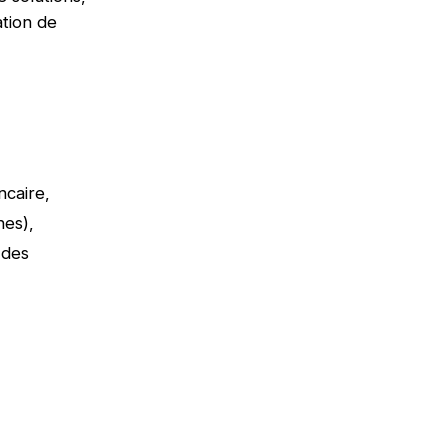
ation de
ncaire,
rnes),
 des