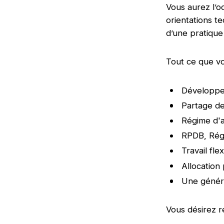
Vous aurez l’o
orientations t
d’une pratique
Tout ce que vo
Développe
Partage de
Régime d'a
RPDB, Régi
Travail fl
Allocation
Une génére
Vous désirez r