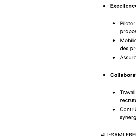
Excellenc
Pilote
propos
Mobili
des pr
Assure
Collabora
Travai
recrut
Contri
synerg
#LI-SAMLEBE