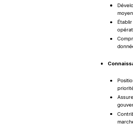
Dévelo
moyen
Établi
opérat
Compre
donnée
Connaiss
Positi
priori
Assure
gouve
Contri
march