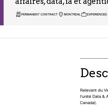
affaires, data, ia et agent
PERMANENT CONTRACT
MONTREAL
EXPERIENCED
Desc
Relevant du Vi
l’unité Data &
Canada).