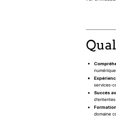
Qual
Compréhe
numérique
Expérien
services-c
Succès a
d’ententes
Formatio
domaine c