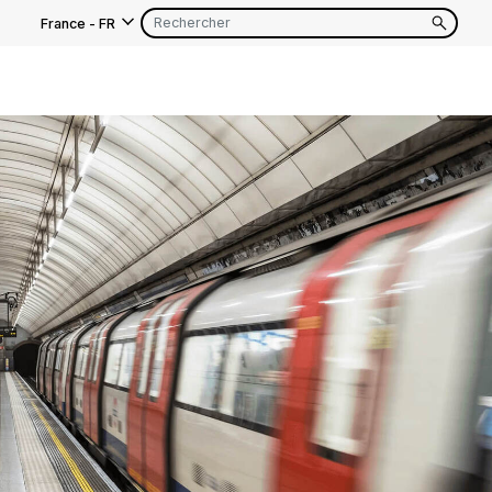
France
-
FR
EN
FR
EN
FR
EN
FR