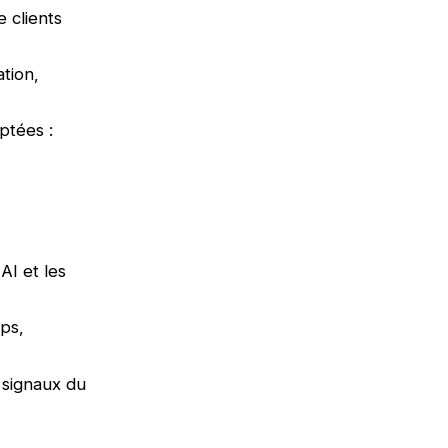
 clients
ation,
ptées :
AI et les
ps,
 signaux du