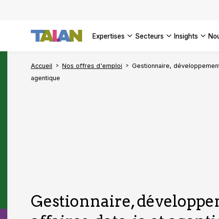
DÉCOUVR
VOIR TO
Façonner
Podcast 
[Vidéo] 
VOIR TO
tournant
d’inform
DÉCOUVR
expertises
secteurs
insights
no
VOIR TOU
VOIR TOU
Accueil
Nos offres d'emploi
Gestionnaire, développement 
agentique
Gestionnaire, développe