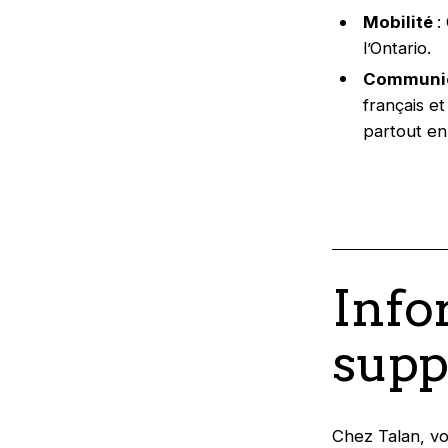
Mobilité
:
l’Ontario.
Communic
français e
partout e
Info
supp
Chez Talan, vo