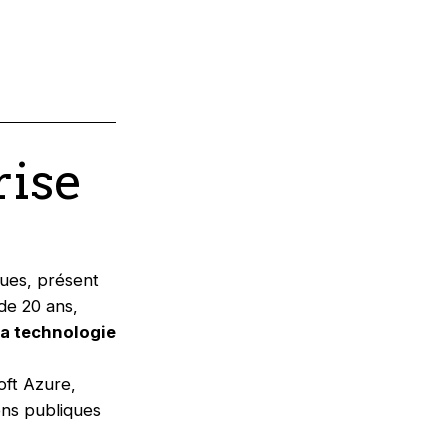
rise
ques, présent
de 20 ans,
 la technologie
oft Azure,
ons publiques