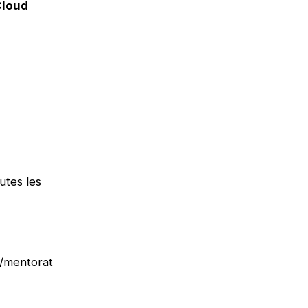
Cloud
utes les
n/mentorat