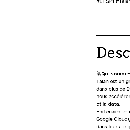
#LI-SP1 #Tal
Desc
🚀
Qui somme
Talan est un g
dans plus de 
nous accéléron
et la data
.
Partenaire de
Google Cloud),
dans leurs proj