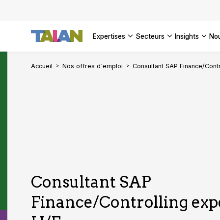
DÉCOUVR
VOIR TO
Façonner
Podcast 
[Vidéo] 
VOIR TO
tournant
d’inform
DÉCOUVR
expertises
secteurs
insights
no
VOIR TOU
VOIR TOU
Accueil
Nos offres d'emploi
Consultant SAP Finance/Contr
Consultant SAP
Finance/Controlling ex