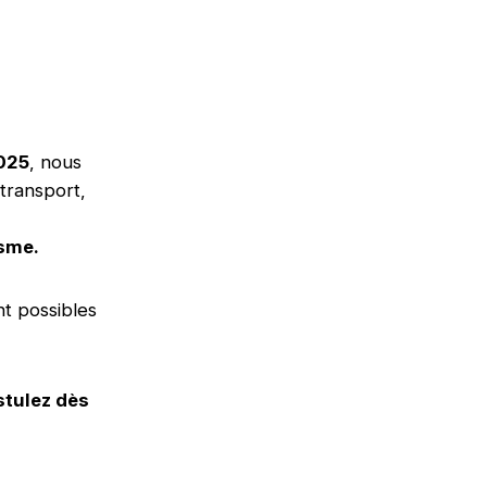
2025
, nous
transport,
isme.
t possibles
stulez dès