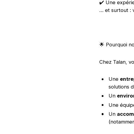
✔️ Une expérie
… et surtout : 
🌟 Pourquoi no
Chez Talan, vo
Une
entre
solutions 
Un
enviro
Une équipe
Un
accom
(notamment