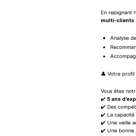
En rejoignant
multi-clients
Analyse de
Recommanda
Accompagn
👤 Votre profil
Vous êtes notr
✔️
5 ans d’ex
✔️ Des compét
✔️ La capacité
✔️ Une veille a
✔️ Une bonne