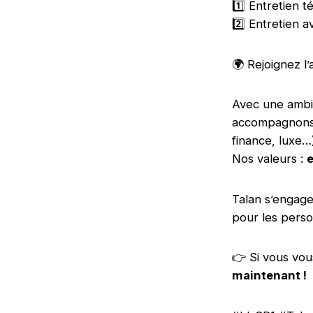
1️⃣ Entretien
2️⃣ Entretien
🌍 Rejoignez l’
Avec une ambi
accompagnons n
finance, luxe…
Nos valeurs :
e
Talan s’engag
pour les perso
👉 Si vous vou
maintenant !