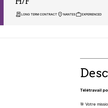
H/F
LONG TERM CONTRACT
NANTES
EXPERIENCED
Desc
Télétravail p
🎯 Votre missi