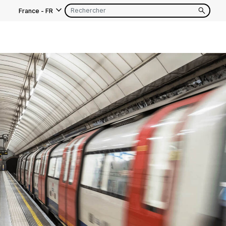
France
-
FR
EN
FR
EN
FR
EN
FR