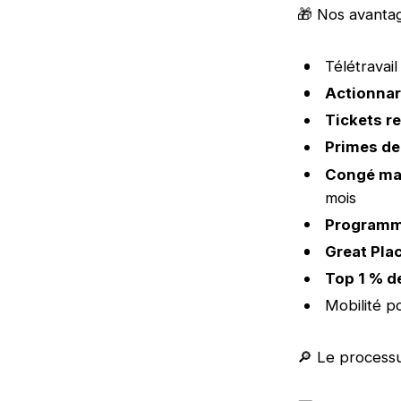
🎁 Nos avanta
Télétravail
Actionnari
Tickets r
Primes de
Congé ma
mois
Programm
Great Pla
Top 1 % d
Mobilité po
🔎 Le process