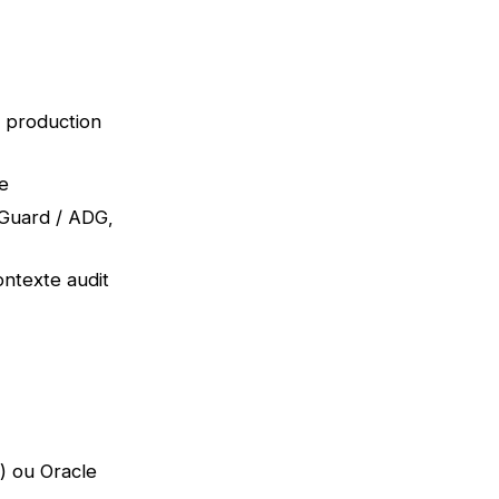
e production
e
 Guard / ADG,
ontexte audit
) ou Oracle