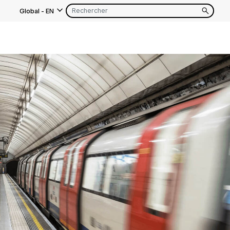
Global
-
EN
s
EN
FR
EN
FR
EN
FR