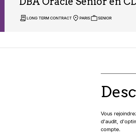
DBA Oracle Sénior en CD
LONG TERM CONTRACT
PARIS
SENIOR
Desc
Vous rejoindre
d'audit, d'opt
compte.