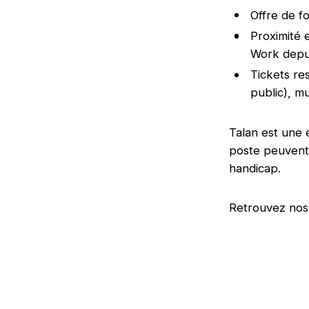
Offre de f
Proximité e
Work depuis
Tickets re
public), mu
Talan est une 
poste peuvent 
handicap.
Retrouvez no