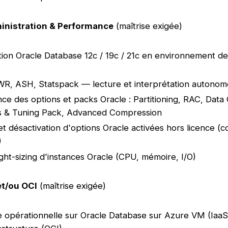
inistration & Performance
(maîtrise exigée)
tion Oracle Database 12c / 19c / 21c en environnement d
R, ASH, Statspack — lecture et interprétation autonom
ce des options et packs Oracle : Partitioning, RAC, Data
cs & Tuning Pack, Advanced Compression
et désactivation d'options Oracle activées hors licence (c
)
right-sizing d'instances Oracle (CPU, mémoire, I/O)
et/ou OCI
(maîtrise exigée)
 opérationnelle sur Oracle Database sur Azure VM (IaaS