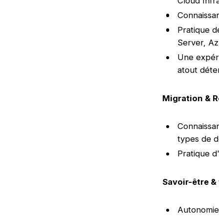
Cloud Infr
Connaissa
Pratique d
Server, A
Une expéri
atout déte
Migration & R
Connaissan
types de 
Pratique d
Savoir-être &
Autonomie 