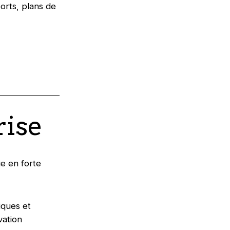
orts, plans de
rise
ue en forte
iques et
vation