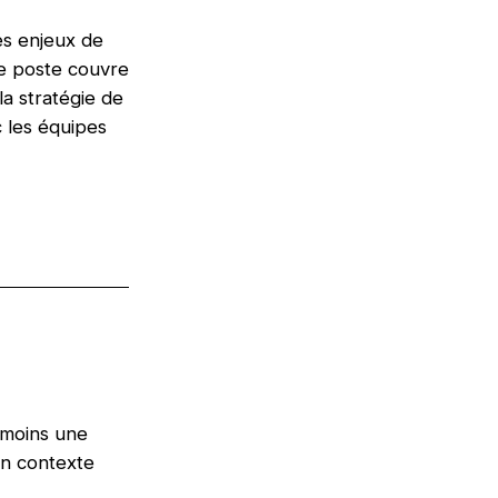
es enjeux de
 Le poste couvre
la stratégie de
c les équipes
 moins une
un contexte