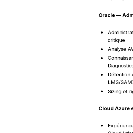
Oracle — Adm
Administra
critique
Analyse AW
Connaissan
Diagnosti
Détection 
LMS/SAM
Sizing et 
Cloud Azure 
Expérience