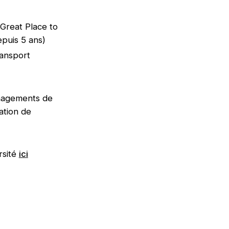
 (Great Place to
epuis 5 ans)
ransport
énagements de
ation de
rsité
ici