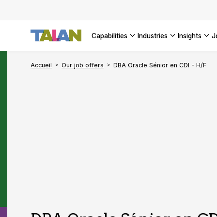
Complyin
propelli
SEE ALL
SEE ALL 
SEE ALL 
Digital a
SEE ALL 
capabilities
industries
insights
SEE ALL
Accueil
Our job offers
DBA Oracle Sénior en CDI - H/F