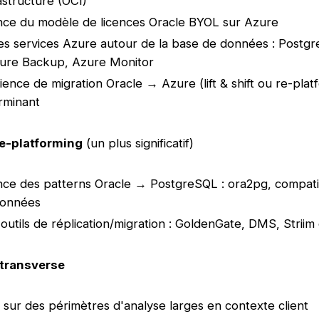
astructure (OCI)
nce du modèle de licences Oracle BYOL sur Azure
es services Azure autour de la base de données : Postgr
zure Backup, Azure Monitor
ence de migration Oracle → Azure (lift & shift ou re-plat
rminant
e-platforming
(un plus significatif)
ce des patterns Oracle → PostgreSQL : ora2pg, compatib
données
'outils de réplication/migration : GoldenGate, DMS, Striim
 transverse
sur des périmètres d'analyse larges en contexte client