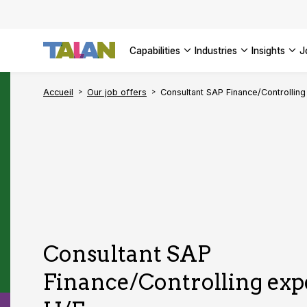
Complyin
propelli
SEE ALL
SEE ALL 
SEE ALL 
Digital a
SEE ALL 
capabilities
industries
insights
SEE ALL
Accueil
Our job offers
Consultant SAP Finance/Controllin
Consultant SAP
Finance/Controlling ex