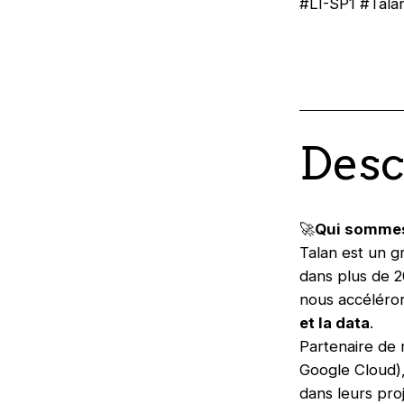
#LI-SP1 #Tal
Desc
🚀
Qui somme
Talan est un g
dans plus de 
nous accéléron
et la data
.
Partenaire de
Google Cloud),
dans leurs proj