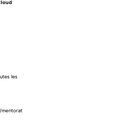
Cloud
utes les
n/mentorat