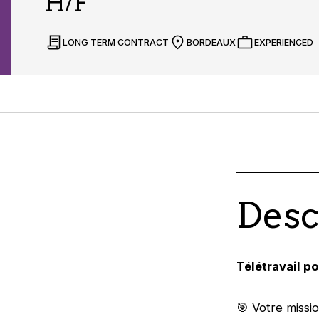
H/F
LONG TERM CONTRACT
BORDEAUX
EXPERIENCED
Desc
Télétravail p
🎯 Votre missi