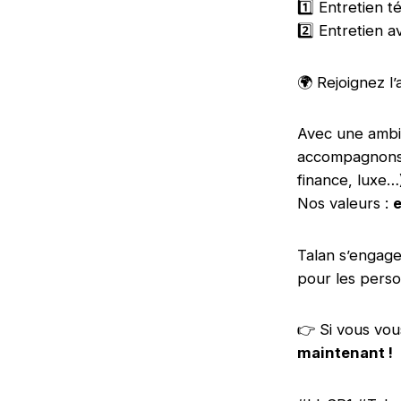
1️⃣ Entretien
2️⃣ Entretien
🌍 Rejoignez l’
Avec une ambi
accompagnons n
finance, luxe…
Nos valeurs :
e
Talan s’engag
pour les perso
👉 Si vous vou
maintenant !