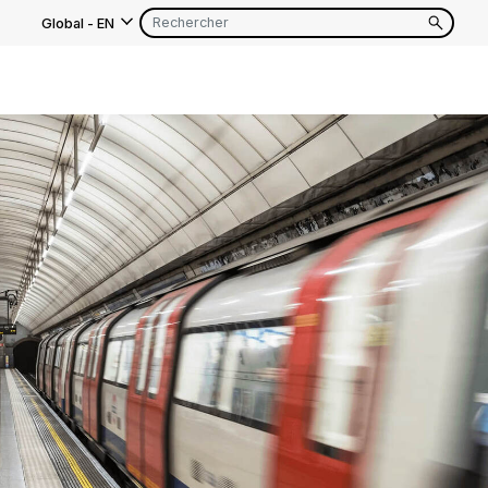
Global
-
EN
s
EN
FR
EN
FR
EN
FR