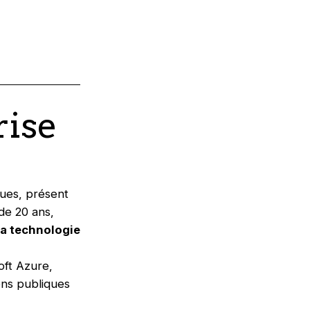
rise
ques, présent
de 20 ans,
 la technologie
oft Azure,
ons publiques