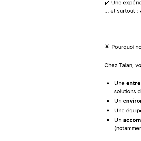
✔️ Une expérie
… et surtout : 
🌟 Pourquoi no
Chez Talan, vo
Une
entre
solutions 
Un
enviro
Une équipe
Un
accom
(notamment