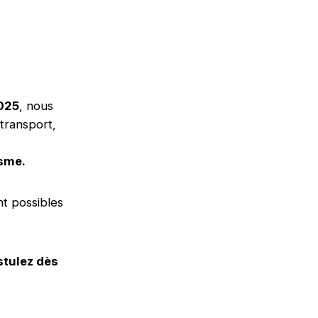
2025
, nous
transport,
isme.
t possibles
stulez dès