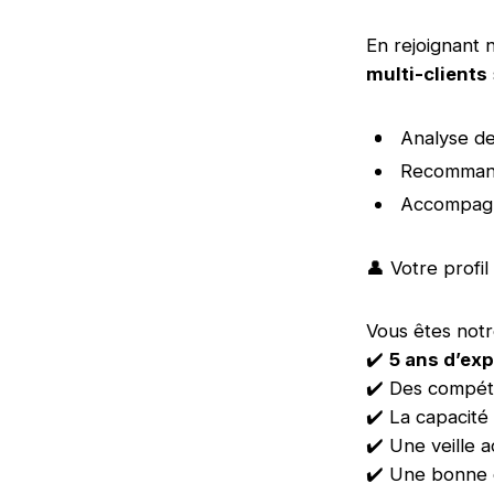
En rejoignant
multi-clients
Analyse de
Recommanda
Accompagn
👤 Votre profil
Vous êtes notr
✔️
5 ans d’ex
✔️ Des compét
✔️ La capacité
✔️ Une veille a
✔️ Une bonne