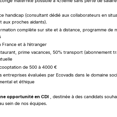
congé maternité possible à 4/5ème sans perte de salair
 handicap (consultant dédié aux collaborateurs en situa
t aux proches aidants).
ormation complète sur site et à distance, programme de 
s
n France et à l’étranger
staurant, prime vacances, 50% transport (abonnement t
utuelle
cooptation de 500 à 4000 €
 entreprises évaluées par Ecovadis dans le domaine soci
ental et éthique
'une opportunité en CDI
, destinée à des candidats souhai
au sein de nos équipes.