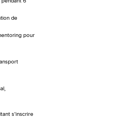
e pendant 6
tion de
mentoring pour
ransport
al,
tant s'inscrire