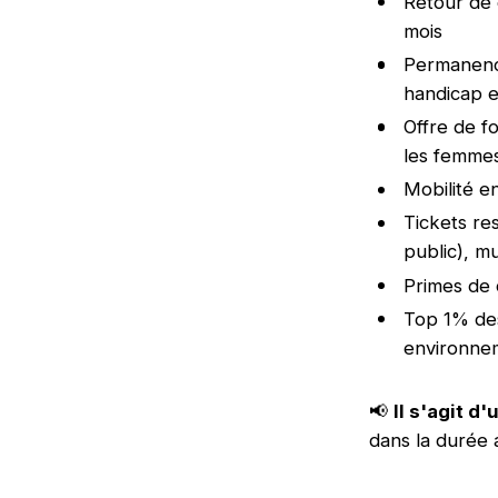
Retour de 
mois
Permanence
handicap e
Offre de f
les femme
Mobilité e
Tickets re
public), m
Primes de 
Top 1% des
environnem
📢
Il s'agit d
dans la durée 