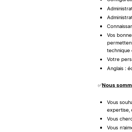
Administr
Administra
Connaissan
Vos bonnes
permettent
technique 
Votre pers
Anglais : é
✅
Nous sommes
Vous souha
expertise,
Vous cherc
Vous n’aim