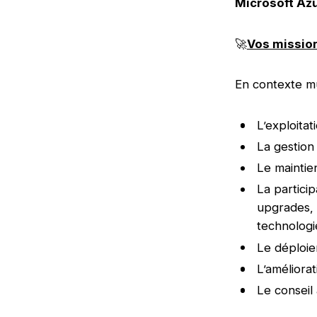
Microsoft Azu
🚀
Vos mission
En contexte mul
L’exploitat
La gestion 
Le maintien
La partici
upgrades, 
technologi
Le déploie
L’améliora
Le conseil