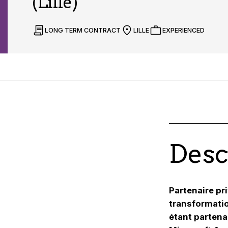
(Lille)
LONG TERM CONTRACT
LILLE
EXPERIENCED
Desc
Partenaire pr
transformatio
étant partena