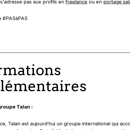
 s'adresse pas aux profils en
freelance
ou en
portage sala
an #PASàPAS
rmations
lémentaires
roupe Talan :
e, Talan est aujourd’hui un groupe international qui ac