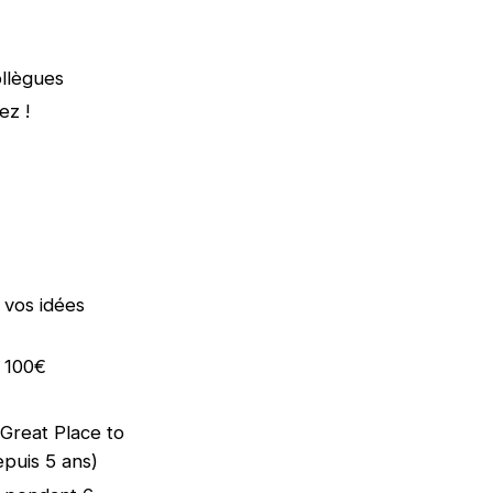
ollègues
lez !
r vos idées
e 100€
 (Great Place to
epuis 5 ans)