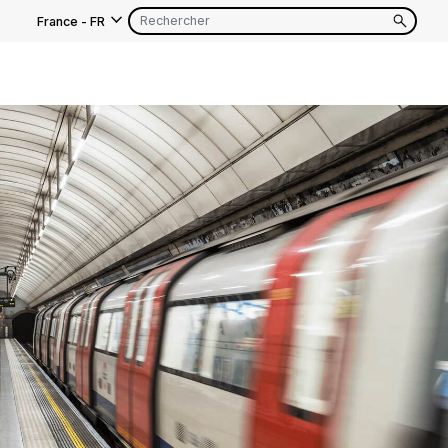
France
-
FR
EN
FR
EN
FR
EN
FR