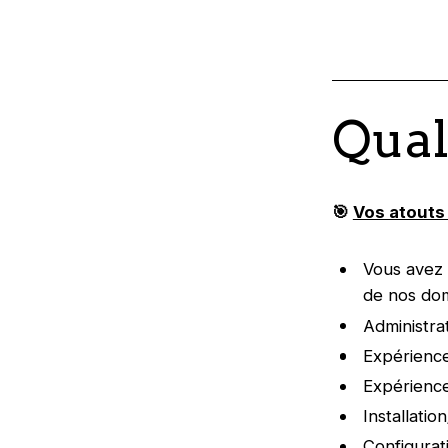
Qual
🎯
Vos atouts 
Vous avez
de nos dom
Administr
Expérienc
Expérienc
Installati
Configurat