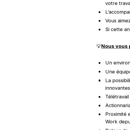
votre trava
L’accompa
Vous aimez
Si cette a
💡
Nous vous 
Un environ
Une équipe
La possibil
innovantes
Télétravai
Actionnaria
Proximité e
Work depuis