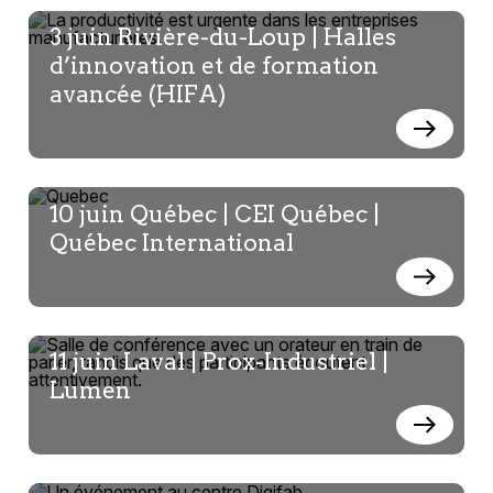
manufacturiers
3 juin Rivière-du-Loup | Halles
d’innovation et de formation
Frédérick Gagnon
avancée (HIFA)
Talan- Directeur Principal – Excellence
Opérationnelle
10 juin Québec | CEI Québec |
Québec International
Simon Gaudreault
FCEI- Économiste en chef et vice-
président, recherche
11 juin Laval | Prox-Industriel |
Lumen