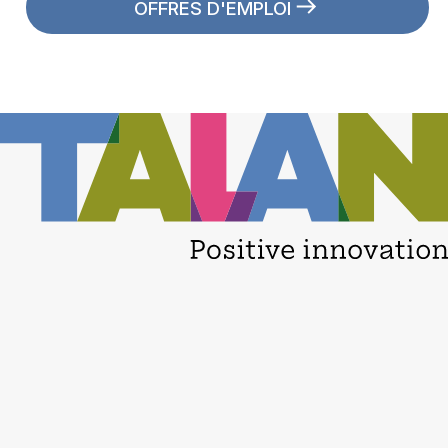
OFFRES D'EMPLOI
Daniel Lavallée
CEVI - Directeur général