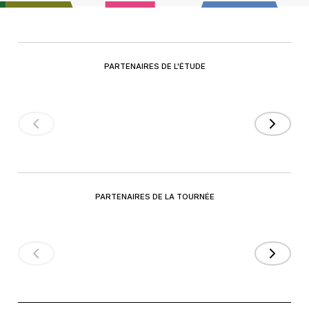
FCEI- Vice-président, Québec
PARTENAIRES DE L'ÉTUDE
John Cigana
NGen-Directeur, Développement de
projets
PARTENAIRES DE LA TOURNÉE
Luc Poirier
Lumen-Directeur Développement,
Comptes Majeurs Industriels