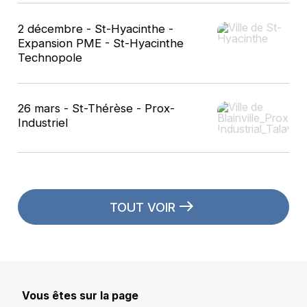
2 décembre - St-Hyacinthe -
Expansion PME - St-Hyacinthe
Technopole
Jonathan Robin
Station Agro-Biotech - M. Sc., ASC,
26 mars - St-Thérèse - Prox-
Président et fondateur
Industriel
TOUT VOIR
Tommy Jodoin
Saint-Hyacinthe Technopole - Directeur
du développement industriel et
commercial
Vous êtes sur la page