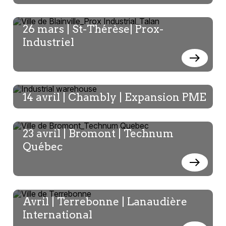
Marie-Christine Ferland
26 mars | St-Thérèse| Prox-
CRVI-Directrice générale
Industriel
14 avril | Chambly | Expansion PME
Dany Charest
TechniTextile-Directeur général
23 avril | Bromont | Technum
Québec
Amélie Dubé
Avril | Terrebonne | Lanaudière
FCEI- Analyste principale des politiques
International