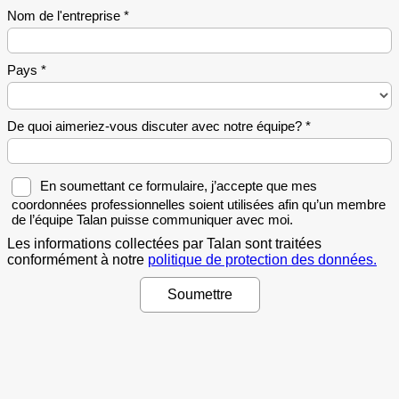
Frédéric Dadure
CEI Montréal-Directeur, Centre
d'Expertise Industrielle
Sophie Clavelier
HIFA-Directrice principale -
Développement corporatif Premier Tech
François Vincent