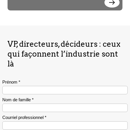
Carl Boily
Perform-Directeur général
VP, directeurs, décideurs : ceux
qui façonnent l’industrie sont
là
Laure-Anna Bomal
FCEI-Économiste