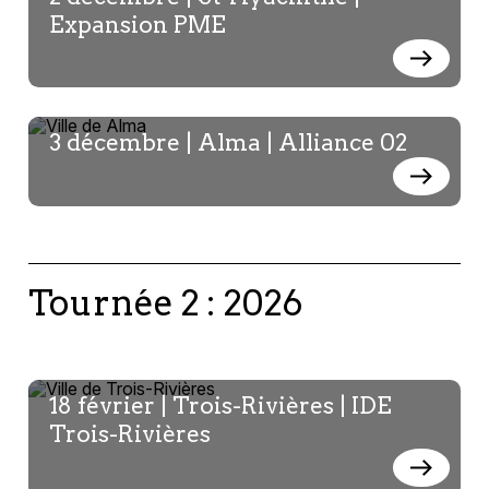
Expansion PME
Alchad Alegbeh
FCEI-Analyste de la recherche
3 décembre | Alma | Alliance 02
Tournée 2 : 2026
René Tremblay
RTMQ-Directeur général chez Normandin
inc,
18 février | Trois-Rivières | IDE
Trois-Rivières