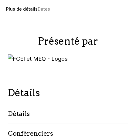
Plus de détails
Dates
Présenté par
Détails
Détails
La productivité des entreprises
Conférenciers
manufacturières au Québec stagne depuis trop