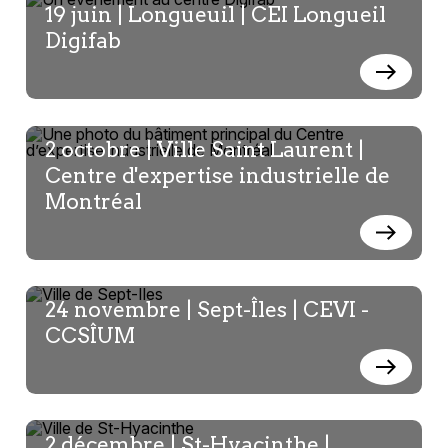
19 juin | Longueuil | CEI Longueil
Philipe Nadeau
Digifab
Digihub-Directeur général
2 octobre | Ville Saint Laurent |
Centre d'expertise industrielle de
Vincent Pâquet
Montréal
FCEI-Analyste principal des politiques
24 novembre | Sept-Îles | CEVI -
CCSÎUM
Marie Lapointe
AIEQ-Présidente-directrice générale
2 décembre | St-Hyacinthe |