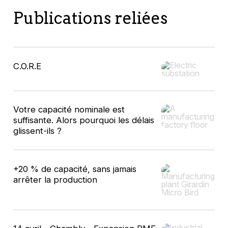
Publications reliées
Rock Moisan
C.O.R.E
Syrus- Conseiller stratégique
Votre capacité nominale est
suffisante. Alors pourquoi les délais
glissent-ils ?
Émile Émond
Québec International-Directeur,
+20 % de capacité, sans jamais
Économiste principal
arrêter la production