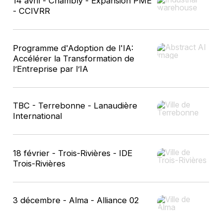
14 avril - Chambly - Expansion PME
- CCIVRR
Luis Calzado
AQPER-Président - Directeur Général
Programme d'Adoption de l'IA:
Accélérer la Transformation de
l’Entreprise par l’IA
TBC - Terrebonne - Lanaudière
Mario Sabourin
International
CAMAQ-Directeur général
18 février - Trois-Rivières - IDE
Trois-Rivières
Alexandre Savard
3 décembre - Alma - Alliance 02
Digifab-Expert virage numérique