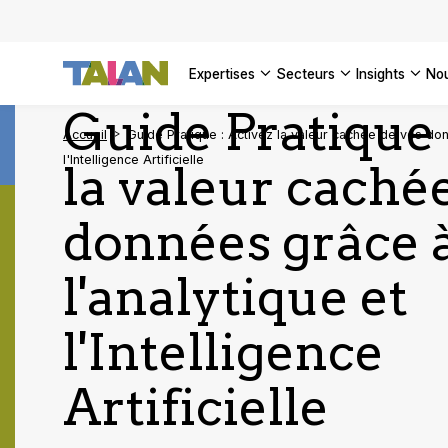
DÉCOUVR
VOIR TO
Engager 
architect
VOIR TO
VOIR TO
Se confo
VOIR TOU
Digital a
expertises
secteurs
insights
no
DÉCOUVR
Guide Pratique 
Accueil
Guide Pratique : Activez la valeur cachée de vos don
l'Intelligence Artificielle
la valeur caché
données grâce 
l'analytique et
l'Intelligence
Artificielle