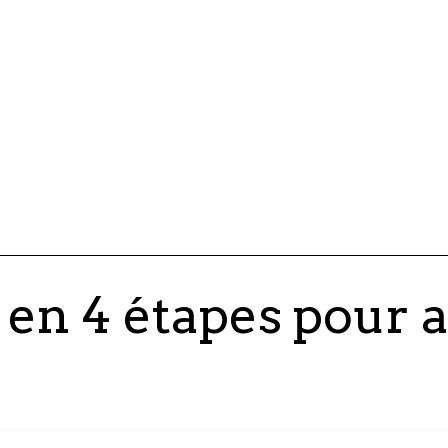
co
su
st
 en 4 étapes pour a