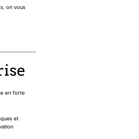
ts, on vous
rise
ue en forte
iques et
vation