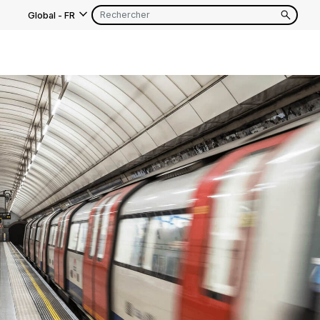
Global
-
FR
s
EN
FR
EN
FR
EN
FR