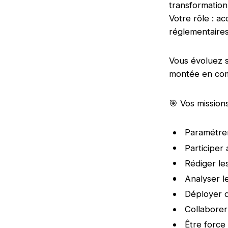
transformation
Votre rôle : a
réglementaires
Vous évoluez 
montée en com
🎯 Vos mission
Paramétrer
Participer
Rédiger le
Analyser l
Déployer 
Collaborer
Être force