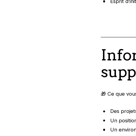
Esprit d’in
Info
supp
🎁 Ce que vou
Des projets
Un positio
Un enviro