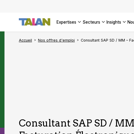
DÉCOUVR
VOIR TO
Engager 
architect
VOIR TO
VOIR TO
Se confo
VOIR TOU
Digital a
expertises
secteurs
insights
no
DÉCOUVR
Accueil
Nos offres d'emploi
Consultant SAP SD / MM – Fac
Consultant SAP SD / MM