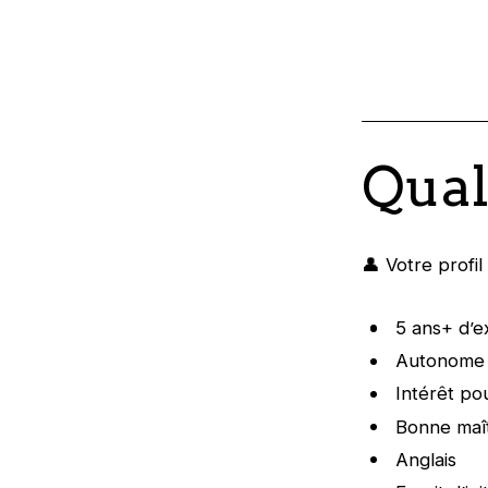
Qual
👤 Votre profil
5 ans+ d’
Autonome 
Intérêt pou
Bonne maî
Anglais