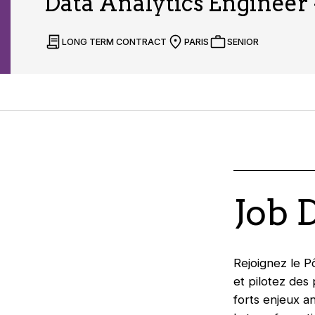
Data Analytics Engineer 
LONG TERM CONTRACT
PARIS
SENIOR
Job 
Rejoignez le P
et pilotez des
forts enjeux a