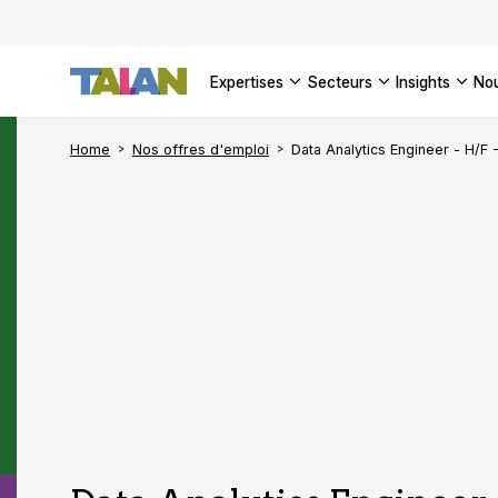
DÉCOUVR
VOIR TO
Engager 
architect
VOIR TO
VOIR TO
Se confo
VOIR TOU
Digital a
expertises
secteurs
insights
no
DÉCOUVR
Home
Nos offres d'emploi
Data Analytics Engineer - H/F 