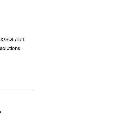
DAX/SQL/dbt
solutions
n