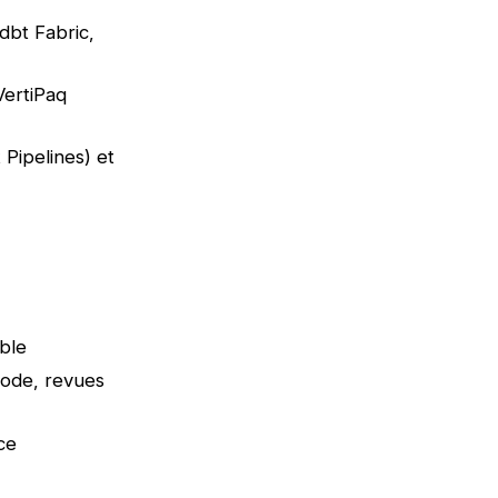
dbt Fabric,
VertiPaq
 Pipelines) et
able
code, revues
ice