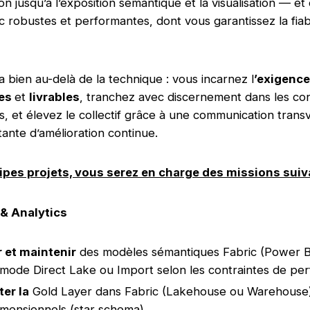
on jusqu’à l’exposition sémantique et la visualisation — e
c robustes et performantes, dont vous garantissez la fiabi
a bien au-delà de la technique : vous incarnez l
’exigence
les
et
livrables
, tranchez avec discernement dans les con
, et élevez le collectif grâce à une communication trans
ante d’amélioration continue.
ipes projets, vous serez en charge des missions suiv
& Analytics
 et maintenir
des modèles sémantiques Fabric (Power B
mode Direct Lake ou Import selon les contraintes de pe
er la
Gold Layer dans Fabric (Lakehouse ou Warehouse)
mensionnels (star schema)