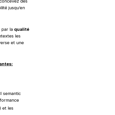
t concevez des
lité jusqu’en
par la
qualité
textes les
verse et une
antes:
I semantic
rformance
 et les