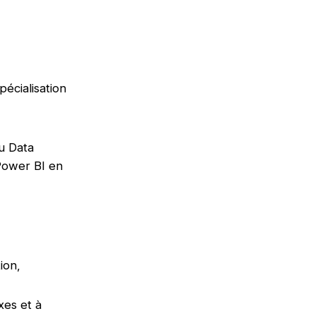
pécialisation
u Data
 Power BI en
ion,
xes et à