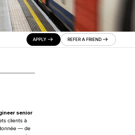
APPLY
REFER A FRIEND
gineer senior
ts clients à
a donnée — de