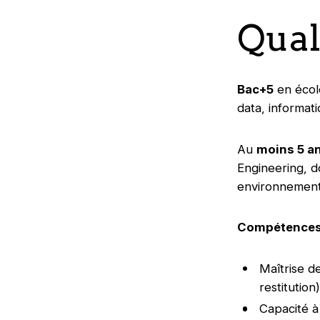
Qual
Bac+5
en école
data, informa
Au
moins 5 an
Engineering, d
environnement
Compétences
Maîtrise d
restitutio
Capacité à