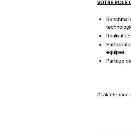
VOTRE ROLE 
Benchmark 
technologi
Réalisatio
Participat
équipes.
Partage de
#TalanFrance 