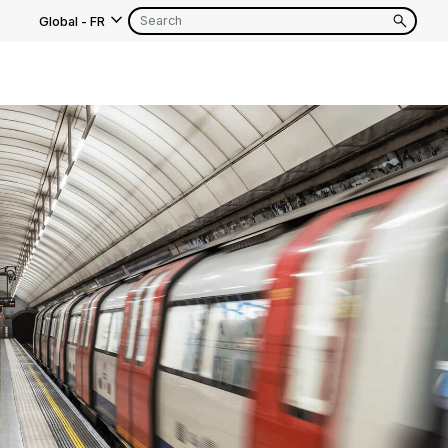
Global
-
FR
s
EN
FR
EN
FR
EN
FR