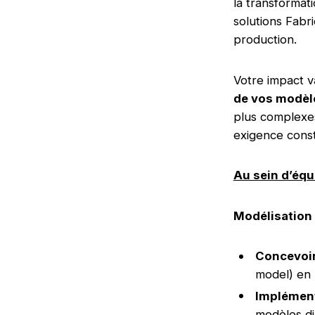
la transformati
solutions Fabri
production.
Votre impact v
de vos modè
plus complexes
exigence const
Au sein d’équ
Modélisation 
Concevoir
model) en 
Implément
modèles di