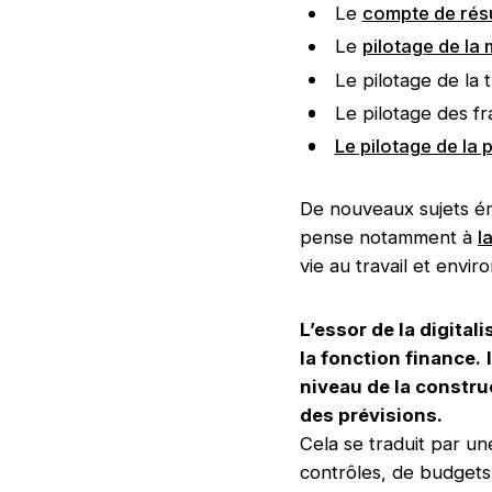
Le
compte de rés
Le
pilotage de la 
Le pilotage de la 
Le pilotage des fr
Le pilotage de la
De nouveaux sujets ém
pense notamment à
l
vie au travail et envi
L’essor de la digital
la fonction finance.
niveau de la constru
des prévisions.
Cela se traduit par un
contrôles, de budgets 