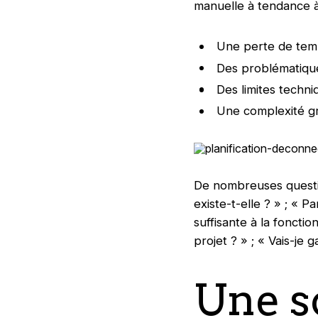
manuelle à tendance à
Une perte de temps
Des problématiques
Des limites techni
Une complexité gr
De nombreuses questi
existe-t-elle ? » ; « 
suffisante à la foncti
projet ? » ; « Vais-je
Une so