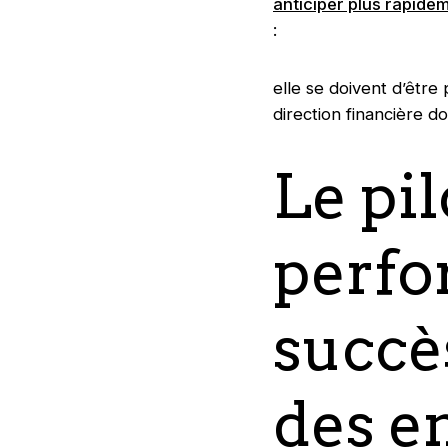
anticiper plus rapidem
:
elle se doivent d’être 
direction financière do
Le pil
perfo
succè
des e