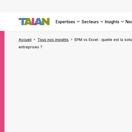
DÉCOUVR
VOIR TO
Façonner
Podcast 
[Vidéo] 
VOIR TO
tournant
d’inform
DÉCOUVR
expertises
secteurs
insights
no
VOIR TOU
VOIR TOU
Accueil
Tous nos insights
EPM vs Excel : quelle est la sol
entreprises ?