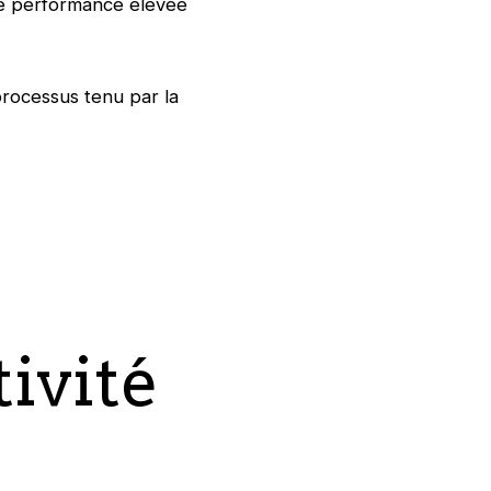
e performance élevée
processus tenu par la
ivité