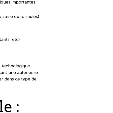
ques importantes :
e saisie ou formules)
ants, etc)
e technologique
issant une autonomie
rer dans ce type de
e :