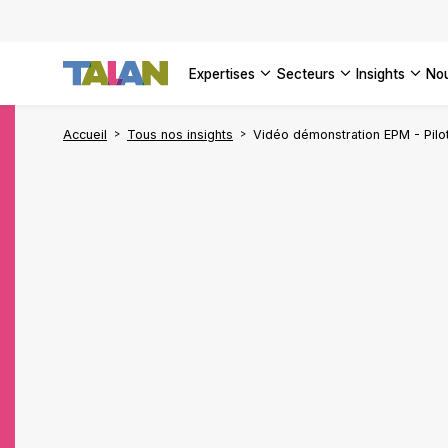
DÉCOUVR
VOIR TO
Façonner
Podcast 
[Vidéo] 
VOIR TO
tournant
d’inform
DÉCOUVR
expertises
secteurs
insights
no
VOIR TOU
VOIR TOU
Accueil
Tous nos insights
Vidéo démonstration EPM - Pilote