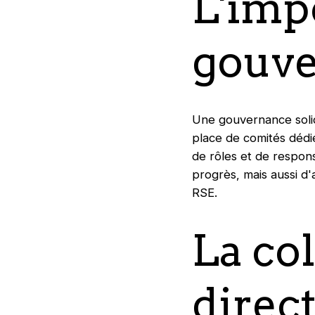
L'imp
gouve
Une gouvernance solide
place de comités dédiés
de rôles et de respon
progrès, mais aussi d'
RSE.
La co
direc