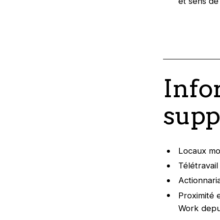
et sens de 
Info
supp
Locaux mod
Télétravai
Actionnaria
Proximité e
Work depuis