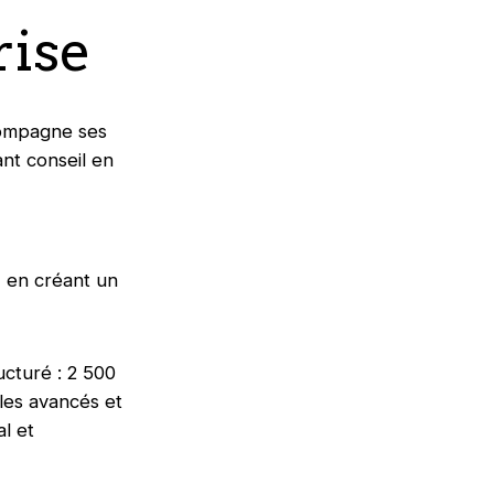
rise
compagne ses
nt conseil en
, en créant un
ucturé : 2 500
les avancés et
l et