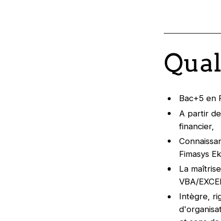
Qual
Bac+5 en F
A partir d
financier,
Connaissan
Fimasys Ek
La maîtris
VBA/EXCEL,
Intègre, r
d'organisat