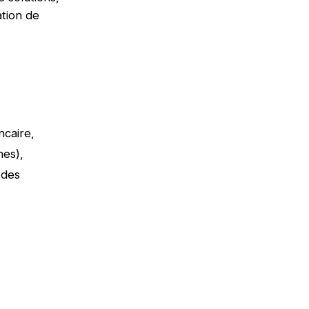
ation de
ncaire,
rnes),
 des