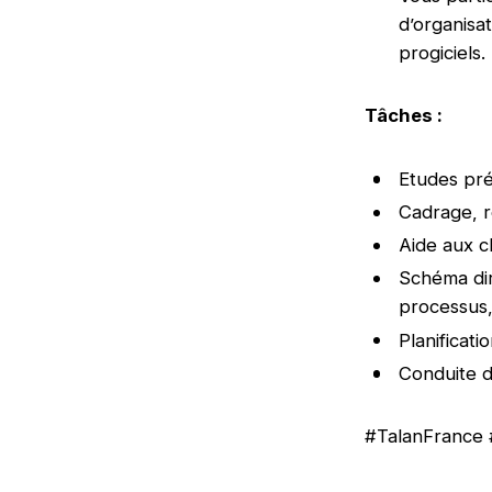
d’organisat
progiciels
Tâches :
Etudes pré
Cadrage, r
Aide aux c
Schéma dir
processus
Planificati
Conduite 
#TalanFrance 