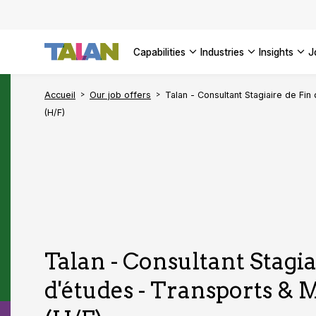
AI Adopt
Enterpri
capabilities
industries
insights
SEE ALL 
Accueil
Our job offers
Talan - Consultant Stagiaire de Fin
(H/F)
Talan - Consultant Stagia
d'études - Transports & M