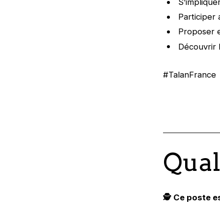
S’implique
Participe
Proposer e
Découvrir 
#TalanFrance
Qual
🕵️‍ Ce poste e