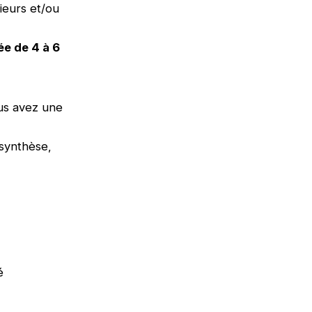
ieurs et/ou
ée de 4 à 6
ous avez une
 synthèse,
é