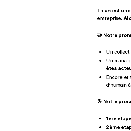
Talan est une
entreprise
. Al
🤝
Notre pro
Un collecti
Un manag
êtes acteu
Encore et 
d’humain à
🎯
Notre proc
1ère étap
2ème étap