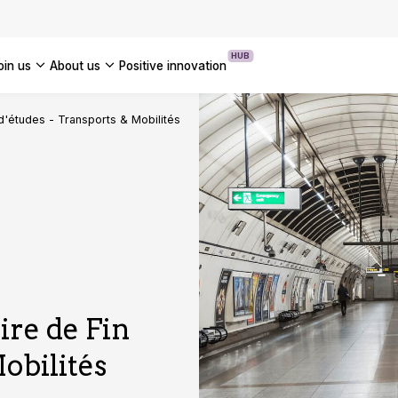
ion Programme: How to Accelerate
se AI Transformation
HUB
join us
about us
positive innovation
OUR CASE STUDIES
Americ
 d'études - Transports & Mobilités
UK
France
Global
ire de Fin
obilités