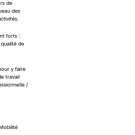
urs de
iveau des
ctivités.
t forts :
qualité de
our y faire
 travail
essionnelle /
Mobilité