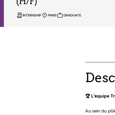
(H/F)
INTERNSHIP
PARIS
GRADUATE
Desc
🏆
L’équipe Tr
Au sein du pôl