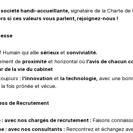
 société handi-accueillante,
signataire de la Charte de 
ors si ces valeurs vous parlent, rejoignez-nous !
messe
f Humain qui allie
sérieux
et
convivialité.
ement de
proximité
et horizontal où
l’avis de chacun 
r de la vie du cabinet
toujours :
l’innovation
et
la technologie,
avec une bon
 la fois prônée et vécue.
ess de Recrutement
e : avec nos chargés de recrutement :
Faisons connaiss
e : avec nos consultants :
Rencontrez et échangez ave