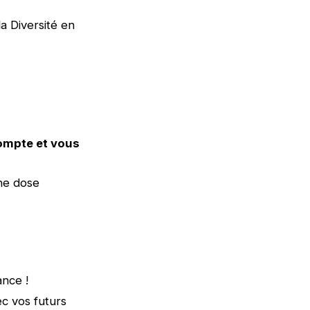
la Diversité en
compte et vous
ne dose
ance !
c vos futurs