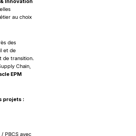
& Innovation
elles
tier au choix
ès des
l et de
de transition.
Supply Chain,
racle EPM
 projets :
d / PBCS avec