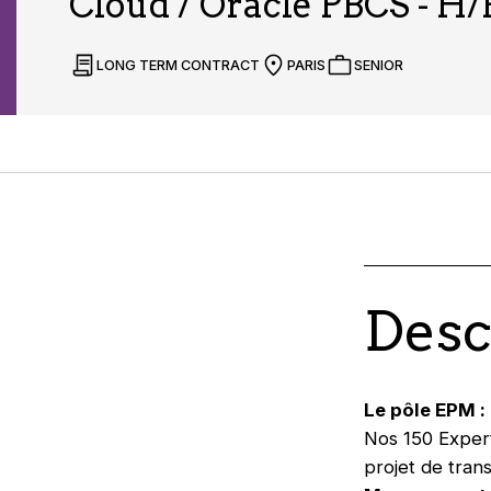
Cloud / Oracle PBCS - H/
LONG TERM CONTRACT
PARIS
SENIOR
Desc
Le pôle EPM :
Nos 150 Exper
projet de tran