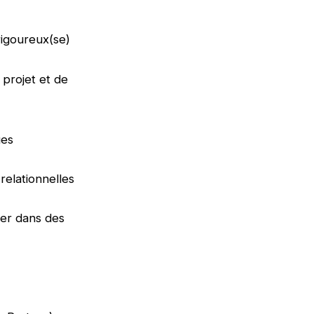
 rigoureux(se)
 projet et de
ues
 relationnelles
ler dans des