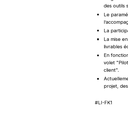
des outils 
Le paramétr
l’accompa
La partici
La mise en
livrables é
En fonctio
volet "Pil
client".
Actuelleme
projet, de
#LI-FK1