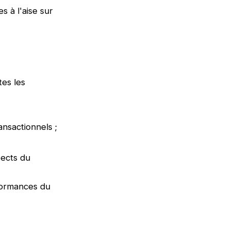
es à l'aise sur
es les
ansactionnels ;
pects du
rformances du