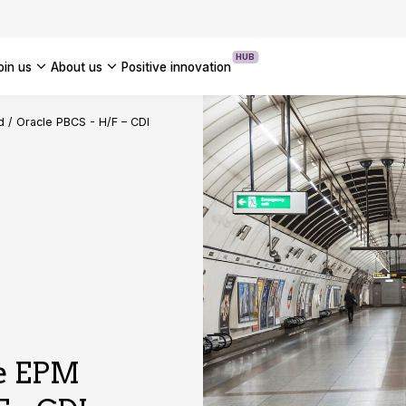
ion Programme: How to Accelerate
OUR INSIGHTS
se AI Transformation
HUB
join us
about us
positive innovation
OUR CASE STUDIES
Americ
d / Oracle PBCS - H/F – CDI
UK
France
Global
le EPM