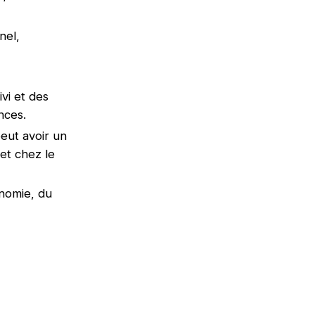
nel,
vi et des
ances.
peut avoir un
et chez le
nomie, du