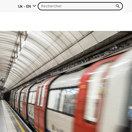
Uk
-
EN
as
EN
FR
EN
FR
EN
FR