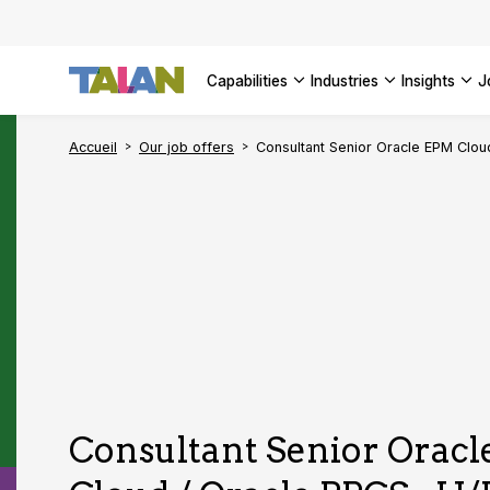
AI Adopt
SEE ALL 
Enterpri
capabilities
industries
insights
SEE ALL 
Accueil
Our job offers
Consultant Senior Oracle EPM Clou
Consultant Senior Orac