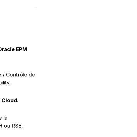
 Oracle EPM
e / Contrôle de
lity.
 Cloud.
e la
RH ou RSE.