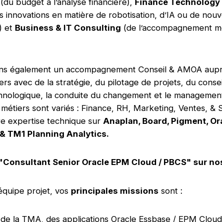
(du budget à l’analyse financière),
Finance Technology 
es innovations en matière de robotisation, d’IA ou de nouv
) et
Business & IT Consulting
(de l’accompagnement mé
ns également un accompagnement Conseil & AMOA aupr
ers avec de la stratégie, du pilotage de projets, du consei
chnologique, la conduite du changement et le management 
métiers sont variés : Finance, RH, Marketing, Ventes, & 
re expertise technique sur
Anaplan, Board, Pigment, O
 & TM1 Planning Analytics.
 "Consultant Senior Oracle EPM Cloud / PBCS" sur nos
équipe projet, vos
principales missions
sont :
 de la TMA, des applications Oracle Essbase / EPM Clou