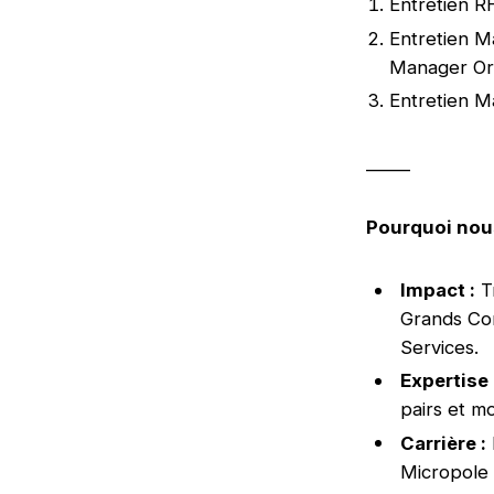
Entretien R
Entretien M
Manager Ora
Entretien M
_____
Pourquoi nous
Impact :
Tr
Grands Com
Services.
Expertise 
pairs et m
Carrière :
Micropole 