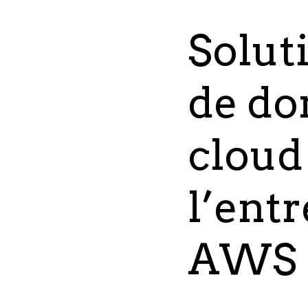
Solut
de do
cloud 
l’entr
AWS