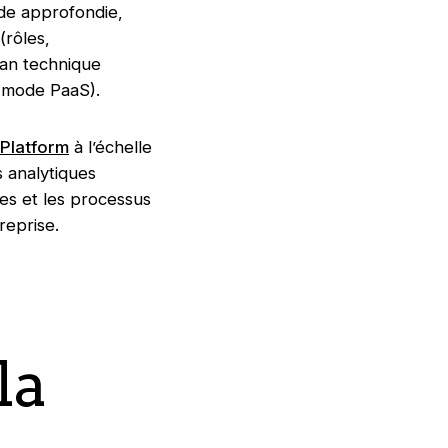
ude approfondie,
(rôles,
lan technique
n mode PaaS).
 Platform
à l’échelle
s analytiques
es et les processus
reprise.
la