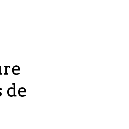
ure
s de