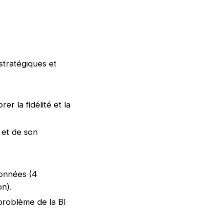
tratégiques et
r la fidélité et la
 et de son
données (4
n).
 problème de la BI