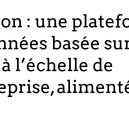
ion : une plate
nnées basée sur
à l’échelle de
eprise, aliment