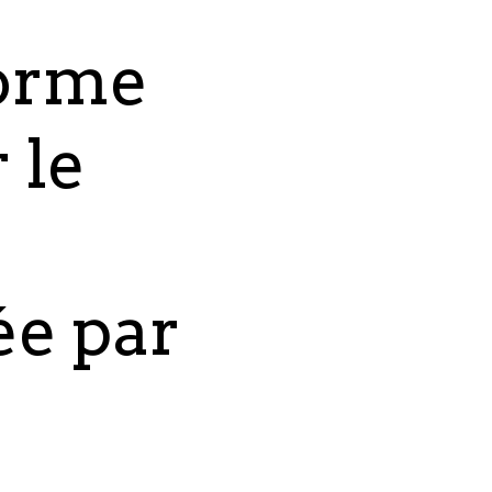
forme
 le
ée par