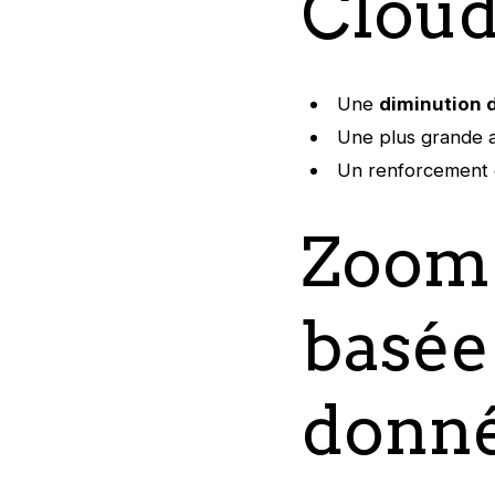
Cloud
Une
diminution 
Une plus grande ag
Un renforcement c
Zoom 
basée 
donné