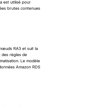
est utilisé pour
nées brutes contenues
nœuds RA3 et suit la
t des règles de
omatisation. Le modèle
e données Amazon RDS