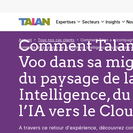
DÉCOUVR
VOIR TO
Façonner
Podcast 
[Vidéo] 
VOIR TO
tournant
d’inform
DÉCOUVR
expertises
secteurs
insights
no
VOIR TOU
VOIR TOU
Comment Talan
Accueil
Tous nos cas clients
Comment Talan a accompagné
complète du paysage de la Business Intelligence, du Big Data et
Voo dans sa mi
du paysage de l
Intelligence, du
l’IA vers le Clo
A travers ce retour d'expérience, découvrez c