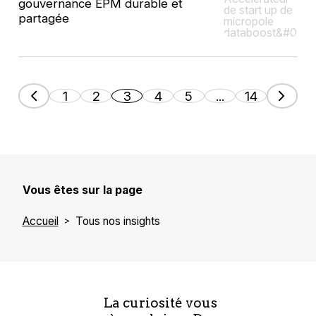
gouvernance EPM durable et
partagée
1
2
3
4
5
...
14
Vous êtes sur la page
Accueil
Tous nos insights
La curiosité vous