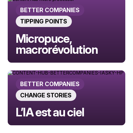
RÉSULTATS
BETTER COMPANIES
TIPPING POINTS
Micropuce,
macrorévolution
Dans l’histoire des technologies, certains
moments marquent un avant et un après.
L’invention du microprocesseur, au
BETTER COMPANIES
début des ann…
CHANGE STORIES
L’IA est au ciel
Chez Airbus, leader mondial de l’aviation