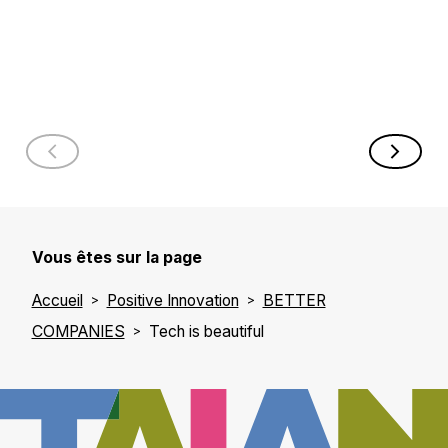
océans
double
IA
La plateforme
numérique
L’IA au bureau, à
Global Fishing
quoi ça sert
Watch éclaire
concrètement ?
l’un des
Chez BlaBlaCar,
espaces les
l’IA générative
plus vastes et
est devenue un
les moins
outil du quotidien.
Vous êtes sur la page
visibles de
Simon Rimbert,
notre planète :
Accueil
Positive Innovation
BETTER
Pr…
les…
COMPANIES
Tech is beautiful