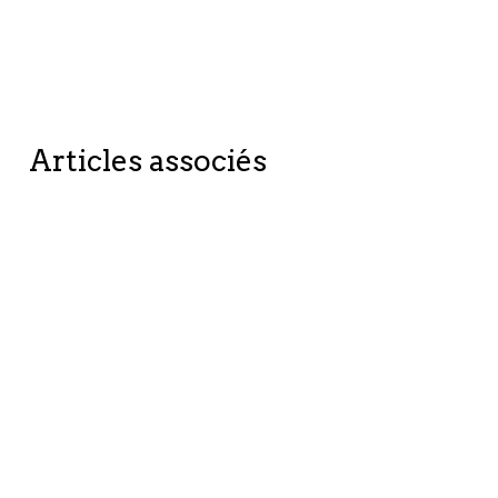
Articles associés
BETTER
BETTER
PLANET
COMPANIES
CHANGE
CHANGE
STORIES
STORIES
Lumière
Simon et
sur les
son