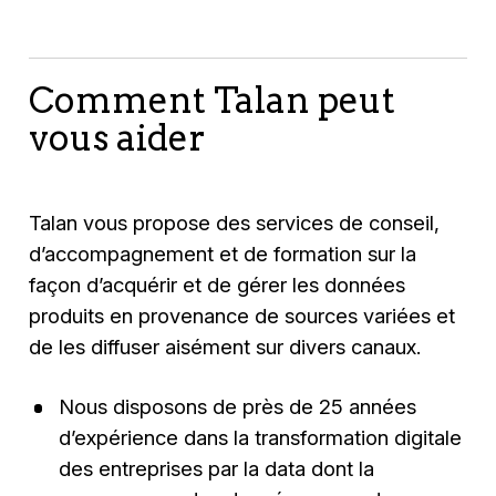
Akeneo Product Cloud ne se contente pas
intégrées à la solution.
votre catalogue.
l'intermédiaire de revendeurs et des
uniquement de l'enrichissement et de la
marketplaces, la solution PIM Akeneo leur
centralisation des données produits : il active
permet d'accroître leur chiffre d'affaires. Les
Comment Talan peut
l'expérience produit sur les différents canaux
marques peuvent optimiser leurs marges sur
de vente de la marque, incluant ses
vous aider
des volumes de vente plus conséquents, en
partenaires et distributeurs.
vendant leur produit à un prix plus élevé et en
réduisant le nombre de retours et les charges
Talan vous propose des services de conseil,
liées.
d’accompagnement et de formation sur la
façon d’acquérir et de gérer les données
produits en provenance de sources variées et
de les diffuser aisément sur divers canaux.
Nous disposons de près de 25 années
d’expérience dans la transformation digitale
des entreprises par la data dont la