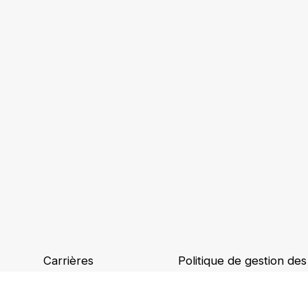
Carrières
Politique de gestion de
Implantations
Binding Corporate Rule
Ethique et conformité
Accessibilité numérique