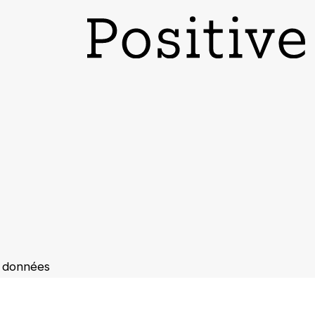
s données
s