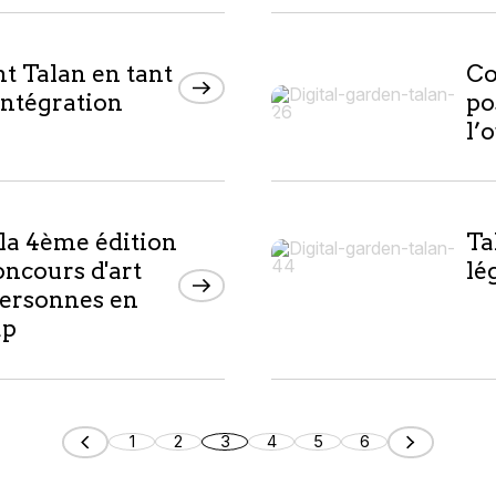
t Talan en tant
Co
Intégration
po
l’
 la 4ème édition
Ta
oncours d'art
lé
personnes en
ap
1
2
3
4
5
6