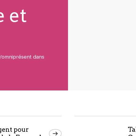
e et
u’omniprésent dans
gent pour
Ta