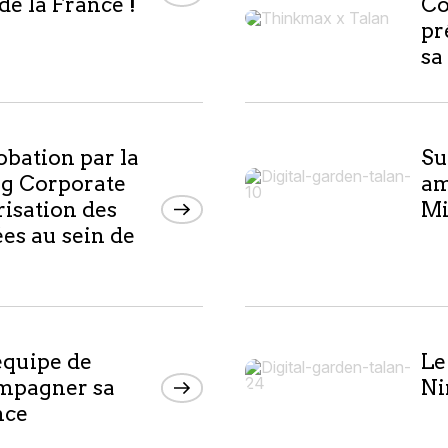
de la France !
Co
pr
sa
obation par la
Su
ng Corporate
am
risation des
Mi
es au sein de
équipe de
Le
ompagner sa
Ni
nce