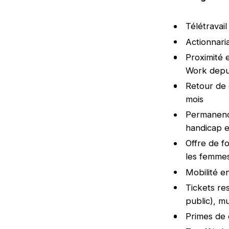
Télétravai
Actionnaria
Proximité e
Work depui
Retour de 
mois
Permanence
handicap e
Offre de f
les femme
Mobilité e
Tickets re
public), m
Primes de 