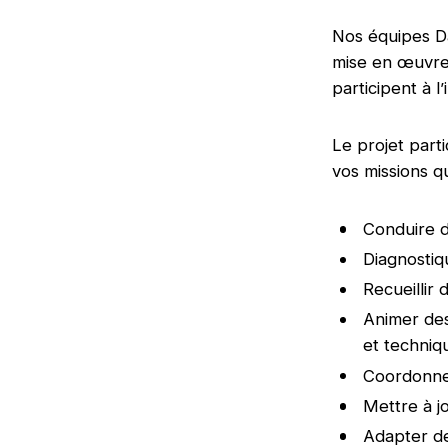
Nos équipes D
mise en œuvre d
participent à l
Le projet part
vos missions q
Conduire d
Diagnostiqu
Recueillir
Animer des
et techniq
Coordonner
Mettre à j
Adapter d