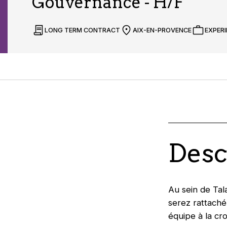
Gouvernance - H/F
LONG TERM CONTRACT
AIX-EN-PROVENCE
EXPER
Desc
Au sein de Tal
serez rattaché(
équipe à la c