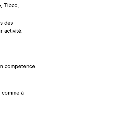
, Tibco,
es des
 activité.
 en compétence
ral comme à