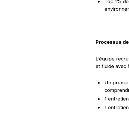
Top 1% des
environnem
Processus de
L’équipe recr
et fluide avec 
Un premier
comprendre
1 entretie
1 entretie