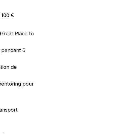
e 100 €
 (Great Place to
e pendant 6
tion de
mentoring pour
ransport