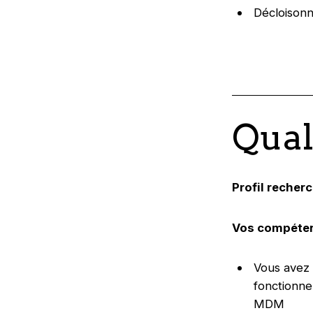
Décloisonne
Qual
Profil recher
Vos compéten
Vous avez 
fonctionn
MDM