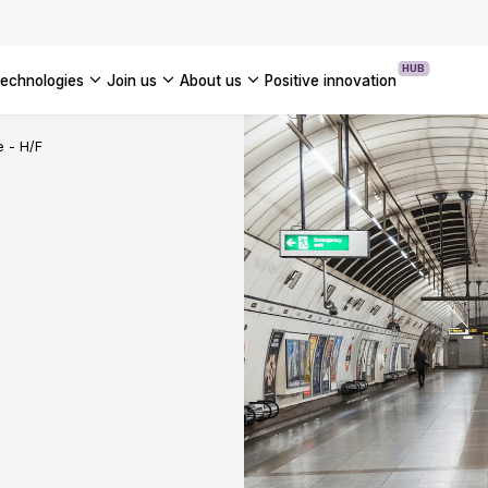
OUR WHITE PAPERS
HUB
technologies
join us
about us
positive innovation
Americas
e - H/F
UK
France
Global