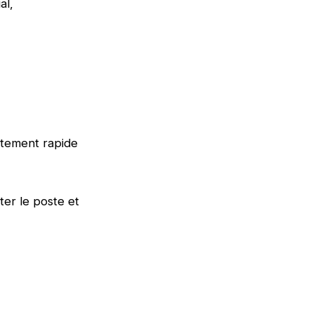
al,
utement rapide
er le poste et