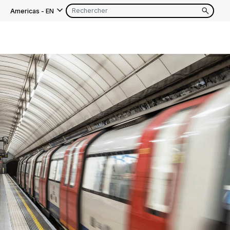
Americas
-
EN
EN
FR
EN
FR
EN
FR