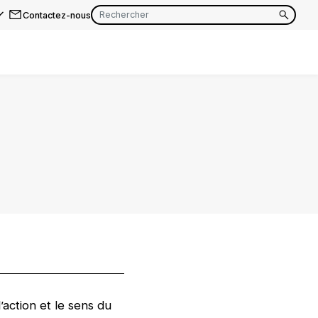
Contactez-nous
EN
FR
EN
FR
EN
FR
action et le sens du