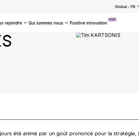
EZ NOS SOLUTIONS TECHNOLOGIQUES
US NOS DOSSIERS TENDANCES
votre transition bas carbone
ure et réalisation d’un Dat…
Global
-
FR
UTES NOS ACTUALITÉS
UTES NOS ANALYSES
rmer et s'adapter aux réglementations
S LES CAS CLIENTS
ssets
HUB
us rejoindre
qui sommes nous
positive innovation
EZ NOS SOLUTIONS DE TRANSFORMATION
IS
Americas
UK
France
Global
urs été animé par un goût prononcé pour la stratégie, l’