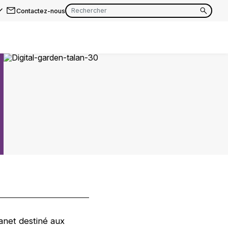
Contactez-nous
EN
FR
EN
FR
EN
FR
anet destiné aux