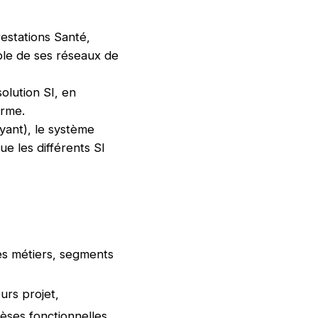
estations Santé,
mble de ses réseaux de
olution SI, en
erme.
ayant), le système
ue les différents SI
es métiers, segments
urs projet,
hèses fonctionnelles